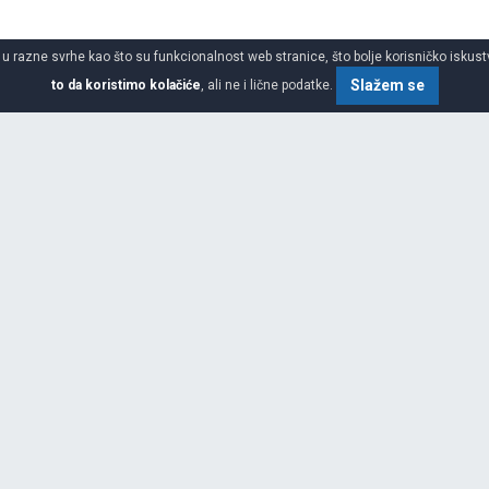
 u razne svrhe kao što su funkcionalnost web stranice, što bolje korisničko iskustv
Slažem se
to da koristimo kolačiće
, ali ne i lične podatke.
o gume
SPECIFIKACIJA
ilnosti roba i putnika i još više
vne ljudske potrebe za druženjem,
j poziciji na svim tržištima
kog vođstva, stalnim inovacijama
dova, Michelin može slediti svoju
g poslovanja. Neke ključne
aposlenih) Više od 150 miliona
 Neto prihodi ostvareni od