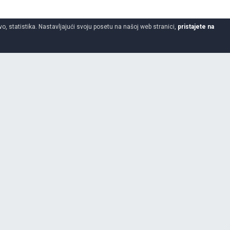
o, statistika. Nastavljajući svoju posetu na našoj web stranici,
pristajete na