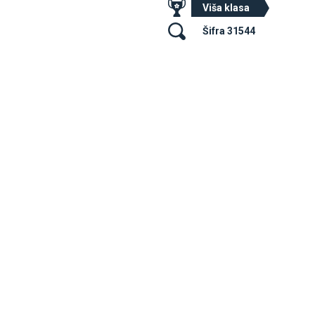
Viša klasa
Šifra 31544