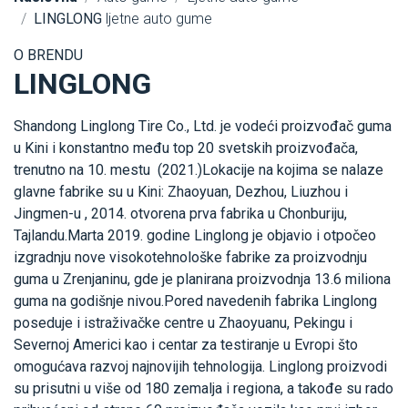
LINGLONG
ljetne auto gume
O BRENDU
LINGLONG
Shandong Linglong Tire Co., Ltd. je vodeći proizvođač guma
u Kini i konstantno među top 20 svetskih proizvođača,
trenutno na 10. mestu (2021.)Lokacije na kojima se nalaze
glavne fabrike su u Kini: Zhaoyuan, Dezhou, Liuzhou i
Jingmen-u , 2014. otvorena prva fabrika u Chonburiju,
Tajlandu.Marta 2019. godine Linglong je objavio i otpočeo
izgradnju nove visokotehnološke fabrike za proizvodnju
guma u Zrenjaninu, gde je planirana proizvodnja 13.6 miliona
guma na godišnje nivou.Pored navedenih fabrika Linglong
poseduje i istraživačke centre u Zhaoyuanu, Pekingu i
Severnoj Americi kao i centar za testiranje u Evropi što
omogućava razvoj najnovijih tehnologija. Linglong proizvodi
su prisutni u više od 180 zemalja i regiona, a takođe su rado