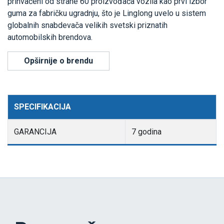
prihvaćeni od strane 60 proizvođača vozila kao prvi izbor
guma za fabričku ugradnju, što je Linglong uvelo u sistem
globalnih snabdevača velikih svetski priznatih
automobilskih brendova.
Opširnije o brendu
SPECIFIKACIJA
GARANCIJA
7 godina