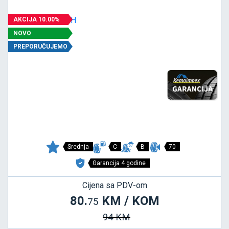
AKCIJA 10.00%
NOVO
PREPORUČUJEMO
Srednja
C
B
70
Garancija 4 godine
Cijena sa PDV-om
80.
KM / KOM
75
94 KM