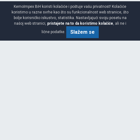
KemoImpex BiH koristi kolačiće i poštuje vašu privatnost! Kolačiće
koristimo u razne svrhe kao što su funkcionalnost web stranice, što
bolje korisničko iskustvo, statistika. Nastavljajući svoju posetu na
našoj web stranici,
pristajete na to da koristimo kolačiće
, ali ne i
GREENWAYS
Slažem se
lične podatke.
165/70 R14 81T
AKCIJA 10.00%
NOVO
PREPORUČUJEMO