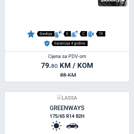
Srednja
D
C
70
Garancija 4 godine
Cijena sa PDV-om
79.
KM / KOM
80
88 KM
GREENWAYS
175/65 R14 82H