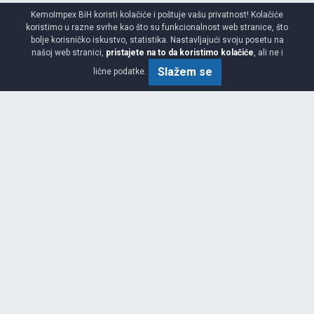
KemoImpex BiH koristi kolačiće i poštuje vašu privatnost! Kolačiće
koristimo u razne svrhe kao što su funkcionalnost web stranice, što
bolje korisničko iskustvo, statistika. Nastavljajući svoju posetu na
našoj web stranici,
pristajete na to da koristimo kolačiće
, ali ne i
GREENWAYS
Slažem se
lične podatke.
165/70 R14 81T
AKCIJA 10.00%
NOVO
PREPORUČUJEMO