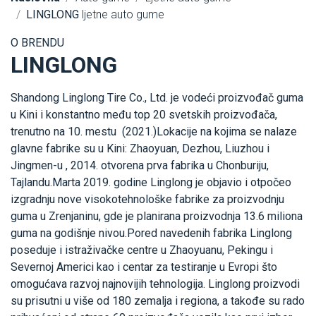
LINGLONG
ljetne auto gume
O BRENDU
LINGLONG
Shandong Linglong Tire Co., Ltd. je vodeći proizvođač guma
u Kini i konstantno među top 20 svetskih proizvođača,
trenutno na 10. mestu (2021.)Lokacije na kojima se nalaze
glavne fabrike su u Kini: Zhaoyuan, Dezhou, Liuzhou i
Jingmen-u , 2014. otvorena prva fabrika u Chonburiju,
Tajlandu.Marta 2019. godine Linglong je objavio i otpočeo
izgradnju nove visokotehnološke fabrike za proizvodnju
guma u Zrenjaninu, gde je planirana proizvodnja 13.6 miliona
guma na godišnje nivou.Pored navedenih fabrika Linglong
poseduje i istraživačke centre u Zhaoyuanu, Pekingu i
Severnoj Americi kao i centar za testiranje u Evropi što
omogućava razvoj najnovijih tehnologija. Linglong proizvodi
su prisutni u više od 180 zemalja i regiona, a takođe su rado