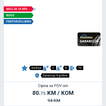
AKCIJA 10.00%
NOVO
PREPORUČUJEMO
Srednja
C
B
70
Garancija 4 godine
Cijena sa PDV-om
80.
KM / KOM
75
94 KM