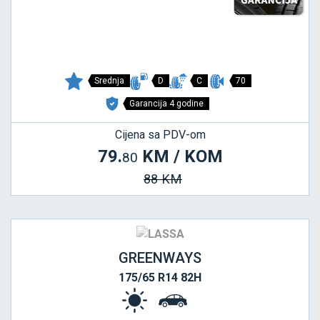
Srednja
D
C
70
Garancija 4 godine
Cijena sa PDV-om
79.
KM / KOM
80
88 KM
GREENWAYS
175/65 R14 82H