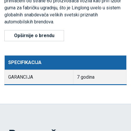
prihvaćeni od strane 60 proizvođača vozila kao prvi izbor
guma za fabričku ugradnju, što je Linglong uvelo u sistem
globalnih snabdevača velikih svetski priznatih
automobilskih brendova.
Opširnije o brendu
SPECIFIKACIJA
GARANCIJA
7 godina