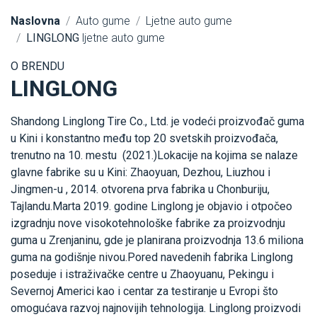
Naslovna
Auto gume
Ljetne auto gume
LINGLONG
ljetne auto gume
O BRENDU
LINGLONG
Shandong Linglong Tire Co., Ltd. je vodeći proizvođač guma
u Kini i konstantno među top 20 svetskih proizvođača,
trenutno na 10. mestu (2021.)Lokacije na kojima se nalaze
glavne fabrike su u Kini: Zhaoyuan, Dezhou, Liuzhou i
Jingmen-u , 2014. otvorena prva fabrika u Chonburiju,
Tajlandu.Marta 2019. godine Linglong je objavio i otpočeo
izgradnju nove visokotehnološke fabrike za proizvodnju
guma u Zrenjaninu, gde je planirana proizvodnja 13.6 miliona
guma na godišnje nivou.Pored navedenih fabrika Linglong
poseduje i istraživačke centre u Zhaoyuanu, Pekingu i
Severnoj Americi kao i centar za testiranje u Evropi što
omogućava razvoj najnovijih tehnologija. Linglong proizvodi