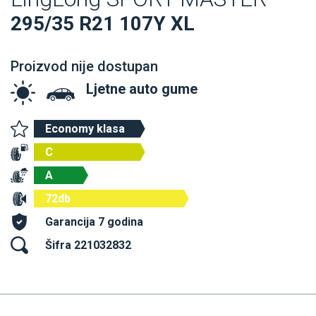
295/35 R21 107Y XL
Proizvod nije dostupan
Ljetne auto gume
Economy klasa
C
A
72db
Garancija 7 godina
Šifra 221032832