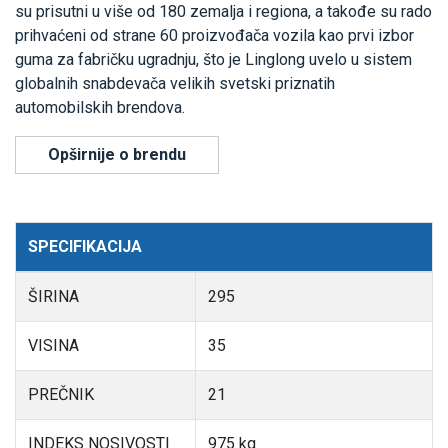
su prisutni u više od 180 zemalja i regiona, a takođe su rado
prihvaćeni od strane 60 proizvođača vozila kao prvi izbor
guma za fabričku ugradnju, što je Linglong uvelo u sistem
globalnih snabdevača velikih svetski priznatih
automobilskih brendova.
Opširnije o brendu
SPECIFIKACIJA
ŠIRINA
295
VISINA
35
PREČNIK
21
INDEKS NOSIVOSTI
975 kg