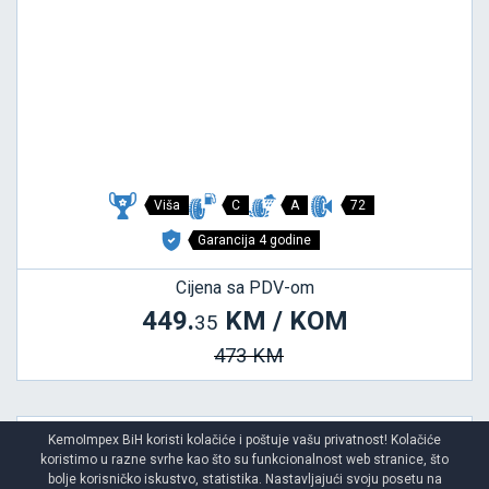
Viša
C
A
72
Garancija 4 godine
Cijena sa PDV-om
449.
KM / KOM
35
473 KM
KemoImpex BiH koristi kolačiće i poštuje vašu privatnost! Kolačiće
koristimo u razne svrhe kao što su funkcionalnost web stranice, što
PILOT SPORT 4 S
bolje korisničko iskustvo, statistika. Nastavljajući svoju posetu na