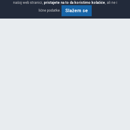
našoj web stranici,
pristajete na to da koristimo kolačiće
, ali ne i
295/35 R21 107Y XL
Slažem se
lične podatke.
Viša
C
B
73
Garancija 3 godine
Cijena sa PDV-om