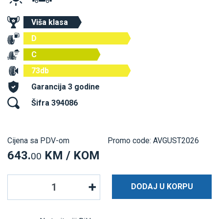
Viša klasa
D
C
73db
Garancija 3 godine
Šifra 394086
Cijena sa PDV-om
Promo code: AVGUST2026
643.
KM / KOM
00
DODAJ U KORPU