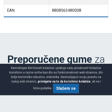
EAN
8808563480008
Preporučene gume
za
vaše potrebe
KemoImpex BiH koristi kolačiće i poštuje vašu privatnost! Kolačiće
koristimo u razne svrhe kao što su funkcionalnost web stranice, što
bolje korisničko iskustvo, statistika. Nastavljajući svoju posetu na
našoj web stranici,
pristajete na to da koristimo kolačiće
, ali ne i
Slažem se
lične podatke.
PZERO PZ4 SC
285/30 R20 99Y XL