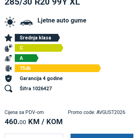
285/30 R20 99Y XL
Ljetne auto gume
Srednja klasa
C
A
75db
Garancija 4 godine
Šifra 1026427
Cijena sa PDV-om
Promo code: AVGUST2026
460.
KM / KOM
00