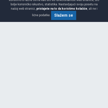
koristimo u razne svrhe kao što su funkcionalnost web stranice, što
LAGER 1 KOM
bolje korisničko iskustvo, statistika. Nastavljajući svoju posetu na
našoj web stranici,
pristajete na to da koristimo kolačiće
, ali ne i
Slažem se
lične podatke.
Srednja
Cijena sa PDV-om
133.
KM / KOM
66