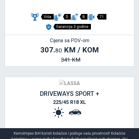
Viša
D
B
71
Garancija 3 godine
Cijena sa PDV-om
307.
KM / KOM
80
341 KM
DRIVEWAYS SPORT +
225/45 R18 XL
STARI DOT 2024
KemoImpex BiH koristi kolačiće i poštuje vašu privatnost! Kolačiće