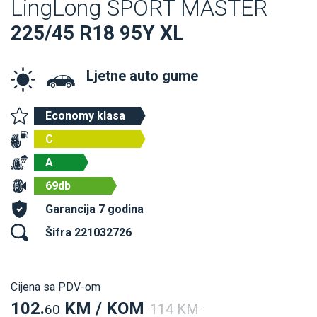
LingLong SPORT MASTER
225/45 R18 95Y XL
Ljetne auto gume
Economy klasa
C
A
69db
Garancija 7 godina
Šifra 221032726
Cijena sa PDV-om
102.
KM / KOM
114 KM
60