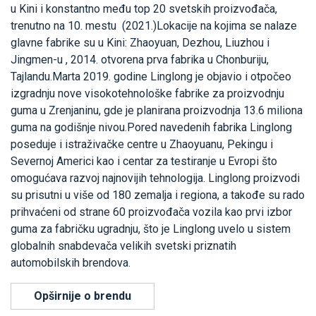
u Kini i konstantno među top 20 svetskih proizvođača,
trenutno na 10. mestu (2021.)Lokacije na kojima se nalaze
glavne fabrike su u Kini: Zhaoyuan, Dezhou, Liuzhou i
Jingmen-u , 2014. otvorena prva fabrika u Chonburiju,
Tajlandu.Marta 2019. godine Linglong je objavio i otpočeo
izgradnju nove visokotehnološke fabrike za proizvodnju
guma u Zrenjaninu, gde je planirana proizvodnja 13.6 miliona
guma na godišnje nivou.Pored navedenih fabrika Linglong
poseduje i istraživačke centre u Zhaoyuanu, Pekingu i
Severnoj Americi kao i centar za testiranje u Evropi što
omogućava razvoj najnovijih tehnologija. Linglong proizvodi
su prisutni u više od 180 zemalja i regiona, a takođe su rado
prihvaćeni od strane 60 proizvođača vozila kao prvi izbor
guma za fabričku ugradnju, što je Linglong uvelo u sistem
globalnih snabdevača velikih svetski priznatih
automobilskih brendova.
Opširnije o brendu