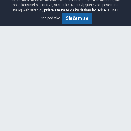
225/40 R18 92Y XL
bolje korisničko iskustvo, statistika. Nastavljajući svoju posetu na
našoj web stranici,
pristajete na to da koristimo kolačiće
, ali ne i
Slažem se
lične podatke.
AKCIJA 5.00%
NOVO
PREPORUČUJEMO
Srednja
B
A
71
Garancija 4 godine
Cijena sa PDV-om