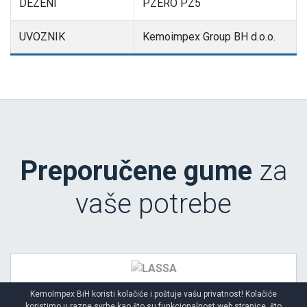
DEZENI
PZERO PZ5
UVOZNIK
Kemoimpex Group BH d.o.o.
Preporučene gume
za
vaše potrebe
REVOLA
KemoImpex BiH koristi kolačiće i poštuje vašu privatnost! Kolačiće
koristimo u razne svrhe kao što su funkcionalnost web stranice, što