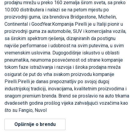
prodajnu mrežu u preko 160 zemalja širom sveta, sa preko
10.000 distributera i nalazi se na petom mjestu po
proizvodnji guma, iza brendova Bridgestone, Michelin,
Continental i GoodYear.Kompanija Pirelli je u Italiji pionir u
proizvodnji guma za automobile, SUV i komercijalna vozila,
sa širokim spektrom rješenja, dizajniranih da postignu
najviše performanse i udobnost na svim putevima, u svim
vremenskim uslovima. Dugogodišnje iskustvo u oblasti
pneumatika, neumorna posvećenost od strane kompanije
tokom faze istraživanja i razvoja i široka prodajna mreža
osigurat će put do vrha svakom proizvodu kompanije
Pirelli.Pirelli je danas prepoznatljiv po svojoj dugoj
industrijskoj tradiciji, inovacijama, kvalitetnim proizvodima i
snagom premium brenda. Brend se proslavio na auto trkama
dvadesetih godina prošlog vijeka zahvaljujući vozačima kao
što su Fangio, Nuvol
Opširnije o brendu