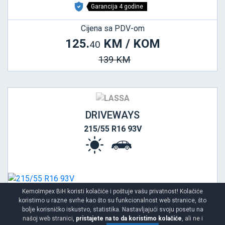
Garancija 4 godine
Cijena sa PDV-om
125.
KM / KOM
40
139 KM
DRIVEWAYS
215/55 R16 93V
KemoImpex BiH koristi kolačiće i poštuje vašu privatnost! Kolačiće
koristimo u razne svrhe kao što su funkcionalnost web stranice, što
bolje korisničko iskustvo, statistika. Nastavljajući svoju posetu na
našoj web stranici,
pristajete na to da koristimo kolačiće
, ali ne i