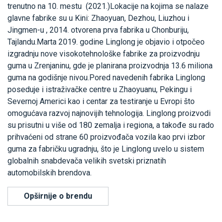
trenutno na 10. mestu (2021.)Lokacije na kojima se nalaze
glavne fabrike su u Kini: Zhaoyuan, Dezhou, Liuzhou i
Jingmen-u , 2014. otvorena prva fabrika u Chonburiju,
Tajlandu.Marta 2019. godine Linglong je objavio i otpočeo
izgradnju nove visokotehnološke fabrike za proizvodnju
guma u Zrenjaninu, gde je planirana proizvodnja 13.6 miliona
guma na godišnje nivou.Pored navedenih fabrika Linglong
poseduje i istraživačke centre u Zhaoyuanu, Pekingu i
Severnoj Americi kao i centar za testiranje u Evropi što
omogućava razvoj najnovijih tehnologija. Linglong proizvodi
su prisutni u više od 180 zemalja i regiona, a takođe su rado
prihvaćeni od strane 60 proizvođača vozila kao prvi izbor
guma za fabričku ugradnju, što je Linglong uvelo u sistem
globalnih snabdevača velikih svetski priznatih
automobilskih brendova.
Opširnije o brendu