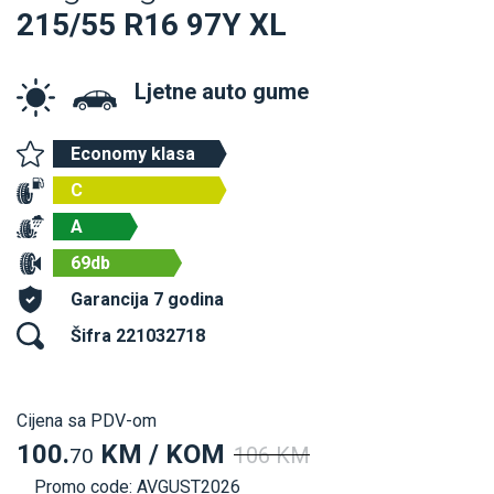
215/55 R16 97Y XL
Ljetne auto gume
Economy klasa
C
A
69db
Garancija 7 godina
Šifra 221032718
Cijena sa PDV-om
100.
KM / KOM
106 KM
70
Promo code: AVGUST2026