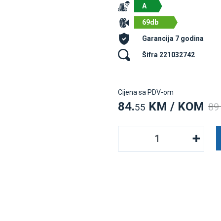
A
69db
Garancija 7 godina
Šifra 221032742
Cijena sa PDV-om
84.
KM / KOM
89
55