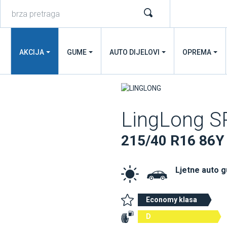
AKCIJA
GUME
AUTO DIJELOVI
OPREMA
LingLong 
215/40 R16 86Y
Ljetne auto 
Economy klasa
D