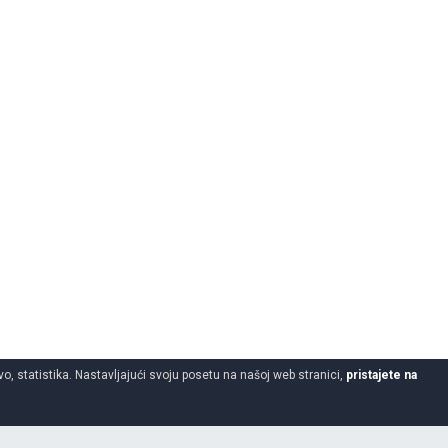
o, statistika. Nastavljajući svoju posetu na našoj web stranici,
pristajete na