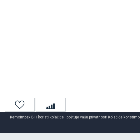
KemoImpex BiH koristi kolačiće i poštuje vašu privatnost! Kolačiće koristimo