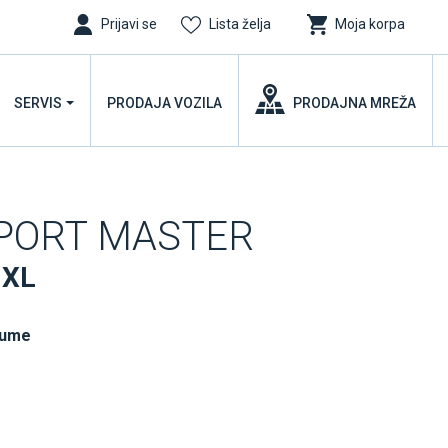
Prijavi se
Lista želja
Moja korpa
SERVIS
PRODAJA VOZILA
PRODAJNA MREŽA
SPORT MASTER
 XL
gume