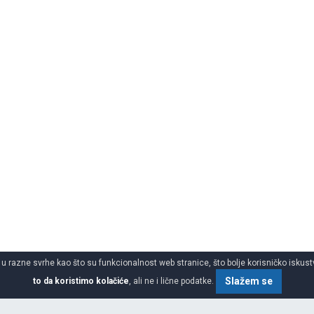
 u razne svrhe kao što su funkcionalnost web stranice, što bolje korisničko iskustv
Slažem se
to da koristimo kolačiće
, ali ne i lične podatke.