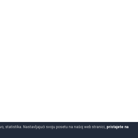
o, statistika. Nastavljajući svoju posetu na našoj web stranici,
pristajete na