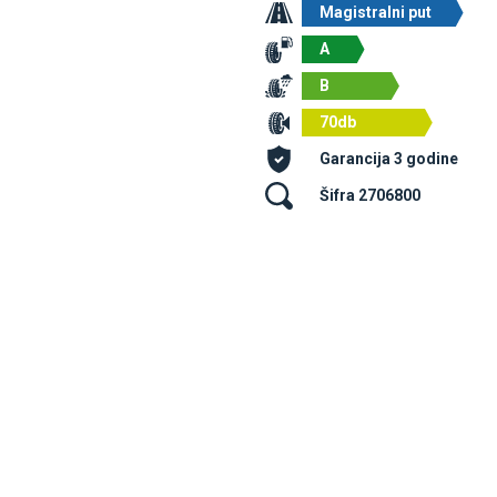
Magistralni put
A
B
70db
Garancija 3 godine
Šifra 2706800