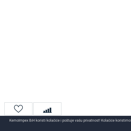
KemoImpex BiH koristi kolačiće i poštuje vašu privatnost! Kolačiće koristimo