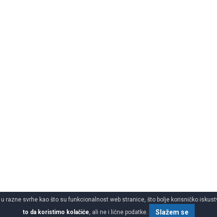
 u razne svrhe kao što su funkcionalnost web stranice, što bolje korisničko iskustv
Slažem se
to da koristimo kolačiće
, ali ne i lične podatke.