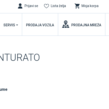
Prijavi se
Lista želja
Moja korpa
SERVIS
PRODAJA VOZILA
PRODAJNA MREŽA
CINTURATO
gume