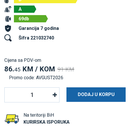
A
69db
Garancija 7 godina
Šifra 221032740
Cijena sa PDV-om
86.
KM / KOM
91 KM
45
Promo code: AVGUST2026
DODAJ U KORPU
Na teritoriji BiH
KURIRSKA ISPORUKA