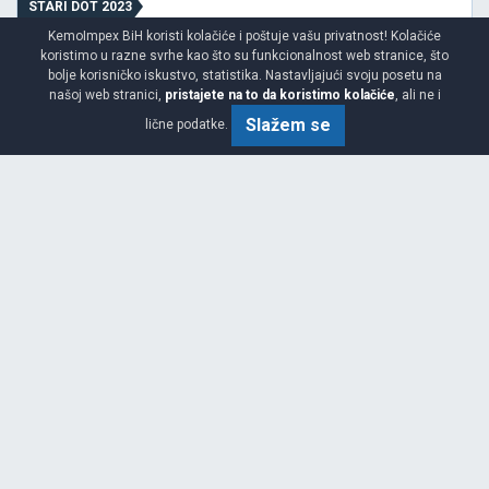
STARI DOT 2023
LAGER 11 KOM
KemoImpex BiH koristi kolačiće i poštuje vašu privatnost! Kolačiće
koristimo u razne svrhe kao što su funkcionalnost web stranice, što
bolje korisničko iskustvo, statistika. Nastavljajući svoju posetu na
našoj web stranici,
pristajete na to da koristimo kolačiće
, ali ne i
Slažem se
lične podatke.
Srednja
Cijena sa PDV-om
104.
KM / KOM
83