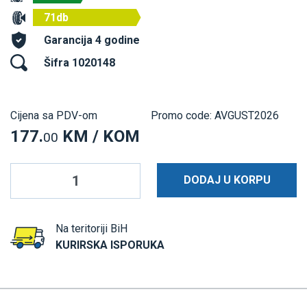
71db
Garancija 4 godine
Šifra 1020148
Cijena sa PDV-om
Promo code: AVGUST2026
177.
KM / KOM
00
DODAJ U KORPU
Na teritoriji BiH
KURIRSKA ISPORUKA