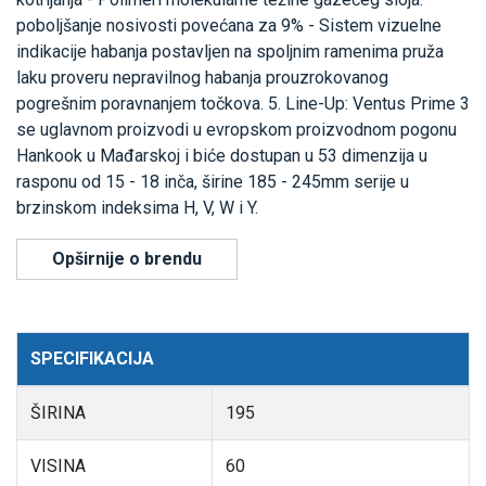
poboljšanje nosivosti povećana za 9% - Sistem vizuelne
indikacije habanja postavljen na spoljnim ramenima pruža
laku proveru nepravilnog habanja prouzrokovanog
pogrešnim poravnanjem točkova. 5. Line-Up: Ventus Prime 3
se uglavnom proizvodi u evropskom proizvodnom pogonu
Hankook u Mađarskoj i biće dostupan u 53 dimenzija u
rasponu od 15 - 18 inča, širine 185 - 245mm serije u
brzinskom indeksima H, V, W i Y.
Opširnije o brendu
SPECIFIKACIJA
ŠIRINA
195
VISINA
60