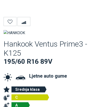
Hankook Ventus Prime3 -
K125
195/60 R16 89V
Ljetne auto gume
Srednja klasa
C
A