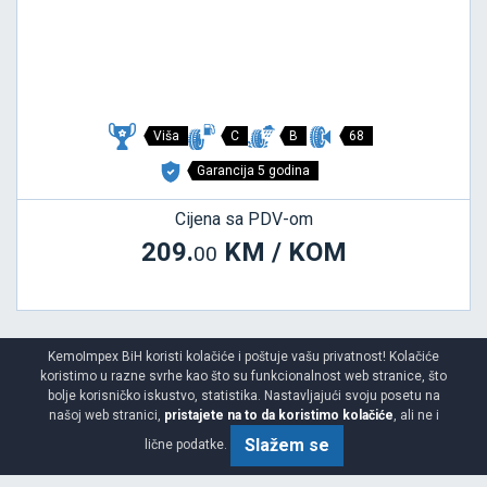
Viša
C
B
68
Garancija 5 godina
Cijena sa PDV-om
209.
KM / KOM
00
KemoImpex BiH koristi kolačiće i poštuje vašu privatnost! Kolačiće
koristimo u razne svrhe kao što su funkcionalnost web stranice, što
bolje korisničko iskustvo, statistika. Nastavljajući svoju posetu na
TURANZA 6
našoj web stranici,
pristajete na to da koristimo kolačiće
, ali ne i
195/60 R16 89H
Slažem se
lične podatke.