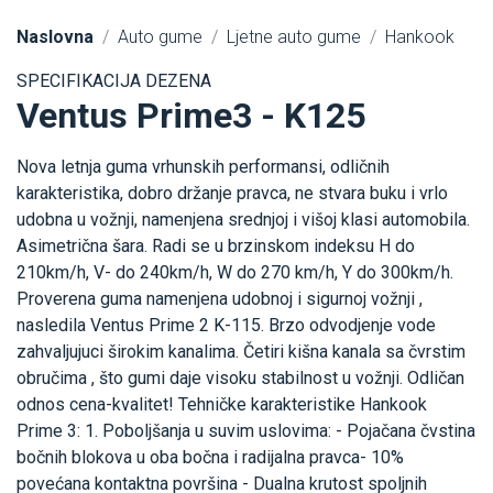
Naslovna
Auto gume
Ljetne auto gume
Hankook
SPECIFIKACIJA DEZENA
Ventus Prime3 - K125
Nova letnja guma vrhunskih performansi, odličnih
karakteristika, dobro držanje pravca, ne stvara buku i vrlo
udobna u vožnji, namenjena srednjoj i višoj klasi automobila.
Asimetrična šara. Radi se u brzinskom indeksu H do
210km/h, V- do 240km/h, W do 270 km/h, Y do 300km/h.
Proverena guma namenjena udobnoj i sigurnoj vožnji ,
nasledila Ventus Prime 2 K-115. Brzo odvodjenje vode
zahvaljujuci širokim kanalima. Četiri kišna kanala sa čvrstim
obručima , što gumi daje visoku stabilnost u vožnji. Odličan
odnos cena-kvalitet! Tehničke karakteristike Hankook
Prime 3: 1. Poboljšanja u suvim uslovima: - Pojačana čvstina
bočnih blokova u oba bočna i radijalna pravca- 10%
povećana kontaktna površina - Dualna krutost spoljnih