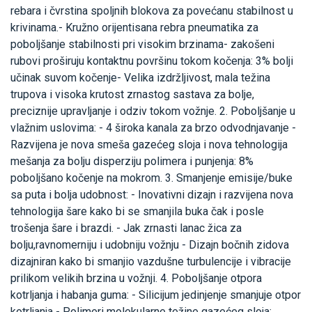
rebara i čvrstina spoljnih blokova za povećanu stabilnost u
krivinama.- Kružno orijentisana rebra pneumatika za
poboljšanje stabilnosti pri visokim brzinama- zakošeni
rubovi proširuju kontaktnu površinu tokom kočenja: 3% bolji
učinak suvom kočenje- Velika izdržljivost, mala težina
trupova i visoka krutost zrnastog sastava za bolje,
preciznije upravljanje i odziv tokom vožnje. 2. Poboljšanje u
vlažnim uslovima: - 4 široka kanala za brzo odvodnjavanje -
Razvijena je nova smeša gazećeg sloja i nova tehnologija
mešanja za bolju disperziju polimera i punjenja: 8%
poboljšano kočenje na mokrom. 3. Smanjenje emisije/buke
sa puta i bolja udobnost: - Inovativni dizajn i razvijena nova
tehnologija šare kako bi se smanjila buka čak i posle
trošenja šare i brazdi. - Jak zrnasti lanac žica za
bolju,ravnomerniju i udobniju vožnju - Dizajn bočnih zidova
dizajniran kako bi smanjio vazdušne turbulencije i vibracije
prilikom velikih brzina u vožnji. 4. Poboljšanje otpora
kotrljanja i habanja guma: - Silicijum jedinjenje smanjuje otpor
kotrljanja - Polimeri molekularne težine gazećeg sloja: