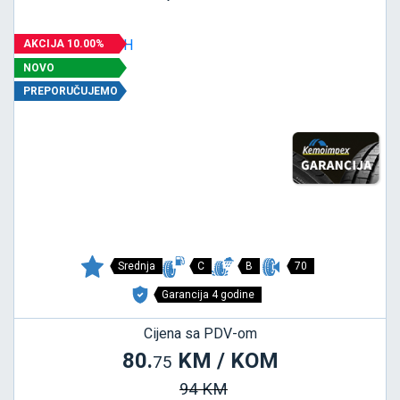
AKCIJA 10.00%
NOVO
PREPORUČUJEMO
Srednja
C
B
70
Garancija 4 godine
Cijena sa PDV-om
80.
KM / KOM
75
94 KM