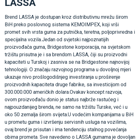
LASSA
Brend LASSA je dostupan kroz distributivnu mrežu širom
BiH preko poslovnog sistema KEMOIMPEX, koji vrši
promet svih vrsta guma za putnička, teretna, poljoprivredna i
specijalna vozila.Jedan od svjetski najpoznatijih
proizvođača guma, Bridgestone korporacija, na svjetskom
tržištu prisutna je i sa brendom LASSA, čiji su proizvodni
kapaciteti u Turskoj i zasniva se na Bridgestone najnovijoj
tehnologiji. O značaju razvojnog programa u dovoljnoj mjeri
ukazuje nivo prošlogodišnjeg investiranja u proširenje
proizvodnih kapaciteta druge fabrike, sa investicijom od
300.000.000 američkih dolara.Ovakav koncept razvoja,
ovom proizvođaču donio je status najbrže rastućeg i
najpouzdanijeg brenda, ne samo na tržištu Turske, već i u
oko 50 zemalja širom svijeta.U vodećim kompanijama u BiH
u prometu guma i izvršenju servisnih usluga na vozilima,
ovaj brend je prisutan i ima tendenciju stalnog povećanja
obima prometa. Sve navedeno o LASSA gumama je dovoljan