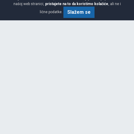
našoj web stranici,
pristajete na to da koristimo kolačiće
, ali ne i
Srednja
D
C
69
Slažem se
lične podatke.
Garancija 4 godine
Cijena sa PDV-om
93.
KM / KOM
10
98 KM
GREENWAYS
175/65 R14
STARI DOT 2023
LAGER 0 KOM