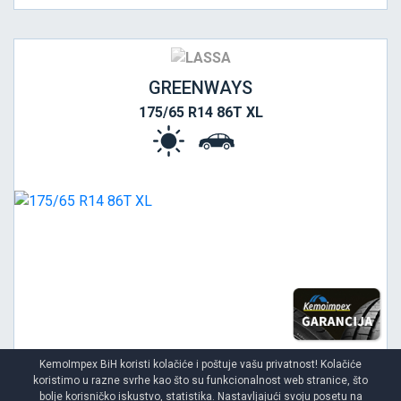
GREENWAYS
175/65 R14 86T XL
KemoImpex BiH koristi kolačiće i poštuje vašu privatnost! Kolačiće
koristimo u razne svrhe kao što su funkcionalnost web stranice, što
bolje korisničko iskustvo, statistika. Nastavljajući svoju posetu na