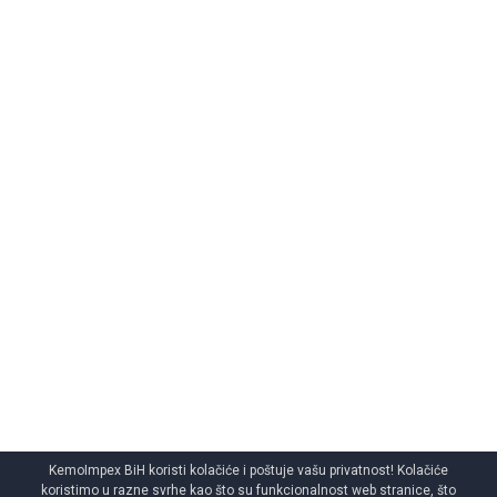
KemoImpex BiH koristi kolačiće i poštuje vašu privatnost! Kolačiće
koristimo u razne svrhe kao što su funkcionalnost web stranice, što