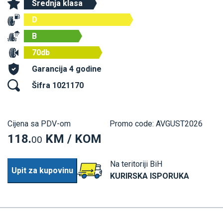
Srednja klasa
D
B
70db
Garancija 4 godine
Šifra 1021170
Cijena sa PDV-om
Promo code: AVGUST2026
118.
KM / KOM
00
Na teritoriji BiH
Upit za kupovinu
KURIRSKA ISPORUKA