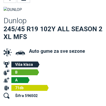
Dunlop
245/45 R19 102Y ALL SEASON 2
XL MFS
Auto gume za sve sezone
Viša klasa
B
A
71db
Šifra 596502