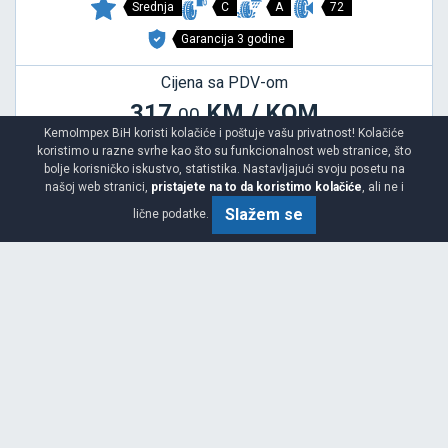
Srednja
C
A
72
Garancija 3 godine
Cijena sa PDV-om
317.
KM / KOM
00
KemoImpex BiH koristi kolačiće i poštuje vašu privatnost! Kolačiće
koristimo u razne svrhe kao što su funkcionalnost web stranice, što
bolje korisničko iskustvo, statistika. Nastavljajući svoju posetu na
našoj web stranici,
pristajete na to da koristimo kolačiće
, ali ne i
Slažem se
lične podatke.
N BLUE 4SEASON 2
245/45 R19 102Y XL