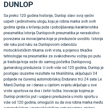
DUNLOP
Sa preko 120 godina historije, Dunlop slavi svoj vječni
uspeh i jedinstvenu ulogu, koju je robna marka svih ovih
godina igrala u krčenju puta i poboljšavanju karakteristika
pneumatika.Istorija Dunlopovih pneumatika je neraskidivo
povezana sa inovacijama koje je preduzeće uvodilo. Istorija
ide ruku pod ruku sa Dunlopovom odanošću
motociklističkim trkama svih vrsta, a prijenos trkačke
tehnologije na pneumatike za svakodnevnu vožnju po putu
je tradicija koja seže do samog početka Dunlopovog
gumarskog preduzeća. U ovih više od 120 godina, Dunlop je
postigao izuzetne rezultate na trkalištima, uključujući 34
pobjede na čuvenoj automobilskoj Endurans trci 24 sata Le
Manš.Dunlop se i danas u cijelom svijetu uključuje u sve
vrste sportova na dva i četiri točka. Inovacije kojima je
Dunlop prokrčio put i uspjesi preduzeća u moto sportu u
više od 120 godina, omogućili su da ova robna marka među