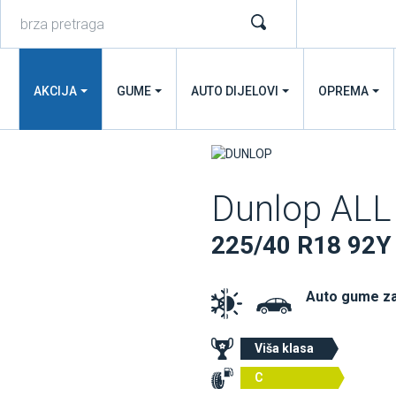
AKCIJA
GUME
AUTO DIJELOVI
OPREMA
Dunlop ALL
225/40 R18 92Y
Auto gume z
Viša klasa
C