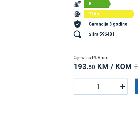
B
72db
Garancija 3 godine
Šifra 596481
Cijena sa PDV-om
193.
KM / KOM
2
80