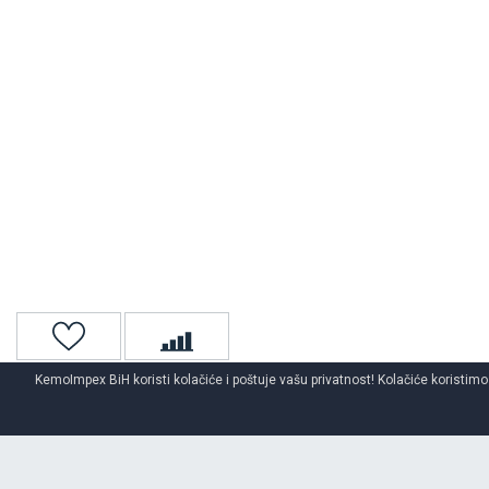
KemoImpex BiH koristi kolačiće i poštuje vašu privatnost! Kolačiće koristimo