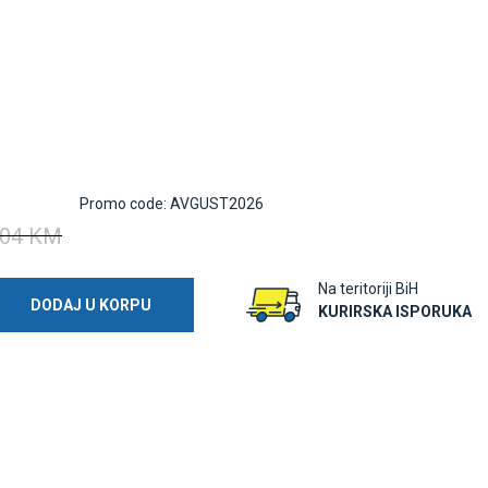
Promo code: AVGUST2026
04 KM
Na teritoriji BiH
DODAJ U KORPU
KURIRSKA ISPORUKA