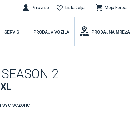
Prijavi se
Lista želja
Moja korpa
SERVIS
PRODAJA VOZILA
PRODAJNA MREŽA
 SEASON 2
 XL
a sve sezone