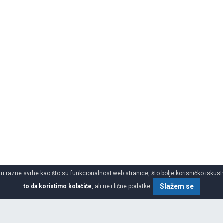
 u razne svrhe kao što su funkcionalnost web stranice, što bolje korisničko iskustv
Slažem se
to da koristimo kolačiće
, ali ne i lične podatke.