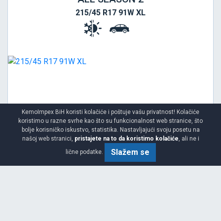
215/45 R17 91W XL
KemoImpex BiH koristi kolačiće i poštuje vašu privatnost! Kolačiće
koristimo u razne svrhe kao što su funkcionalnost web stranice, što
bolje korisničko iskustvo, statistika. Nastavljajući svoju posetu na
našoj web stranici,
pristajete na to da koristimo kolačiće
, ali ne i
Slažem se
lične podatke.
Viša
C
B
71
Garancija 3 godine
Cijena sa PDV-om