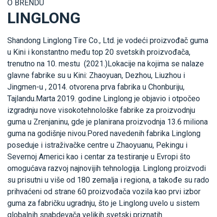
O BRENDU
LINGLONG
Shandong Linglong Tire Co., Ltd. je vodeći proizvođač guma
u Kini i konstantno među top 20 svetskih proizvođača,
trenutno na 10. mestu (2021.)Lokacije na kojima se nalaze
glavne fabrike su u Kini: Zhaoyuan, Dezhou, Liuzhou i
Jingmen-u , 2014. otvorena prva fabrika u Chonburiju,
Tajlandu.Marta 2019. godine Linglong je objavio i otpočeo
izgradnju nove visokotehnološke fabrike za proizvodnju
guma u Zrenjaninu, gde je planirana proizvodnja 13.6 miliona
guma na godišnje nivou.Pored navedenih fabrika Linglong
poseduje i istraživačke centre u Zhaoyuanu, Pekingu i
Severnoj Americi kao i centar za testiranje u Evropi što
omogućava razvoj najnovijih tehnologija. Linglong proizvodi
su prisutni u više od 180 zemalja i regiona, a takođe su rado
prihvaćeni od strane 60 proizvođača vozila kao prvi izbor
guma za fabričku ugradnju, što je Linglong uvelo u sistem
globalnih snabdevača velikih svetski priznatih