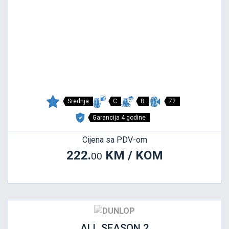
Srednja
C
B
72
Garancija 4 godine
Cijena sa PDV-om
222.
KM / KOM
00
ALL SEASON 2