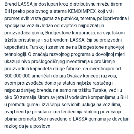
Brend LASSA je dostupan kroz distributivnu mrežu širom
BiH preko poslovnog sistema KEMOIMPEX, koji vrši
promet svih vrsta guma za putnička, teretna, poljoprivredna i
specijalna vozila.Jedan od svjetski najpoznatijih
proizvođača guma, Bridgestone korporacija, na svjetskom
tržištu prisutna je i sa brendom LASSA, čiji su proizvodni
kapaciteti u Turskoj i zasniva se na Bridgestone najnovijoj
tehnologiji. O značaju razvojnog programa u dovoljnoj mjeri
ukazuje nivo prošlogodišnjeg investiranja u proširenje
proizvodnih kapaciteta druge fabrike, sa investicijom od
300.000.000 američkih dolara.Ovakav koncept razvoja,
ovom proizvođaču donio je status najbrže rastućeg i
najpouzdanijeg brenda, ne samo na tržištu Turske, već i u
oko 50 zemalja širom svijeta.U vodećim kompanijama u BiH
u prometu guma i izvršenju servisnih usluga na vozilima,
ovaj brend je prisutan i ima tendenciju stalnog povećanja
obima prometa. Sve navedeno o LASSA gumama je dovoljan
razlog da je u poslovn