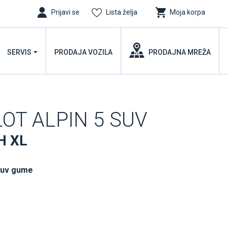
Prijavi se
Lista želja
Moja korpa
SERVIS
PRODAJA VOZILA
PRODAJNA MREŽA
ILOT ALPIN 5 SUV
H XL
suv gume