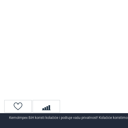
KemoImpex BiH koristi kolačiće i poštuje vašu privatnost! Kolačiće koristimo