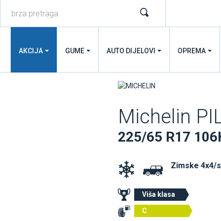
AKCIJA
GUME
AUTO DIJELOVI
OPREMA
Michelin P
225/65 R17 106
Zimske 4x4/
Viša klasa
C