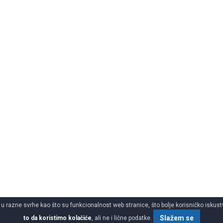
 u razne svrhe kao što su funkcionalnost web stranice, što bolje korisničko iskustv
Slažem se
to da koristimo kolačiće
, ali ne i lične podatke.