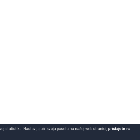
o, statistika. Nastavljajući svoju posetu na našoj web stranici,
pristajete na