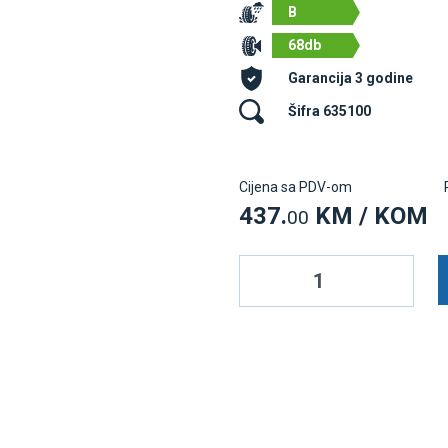
B
68db
Garancija 3 godine
Šifra 635100
Cijena sa PDV-om
437.
KM / KOM
00