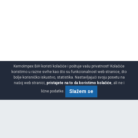
KemoImpex BiH koristi kolačiće i poštuje vašu privatnost! Kolačiće
koristimo u razne svrhe kao što su funkcionalnost web stranice, što
bolje korisničko iskustvo, statistika. Nastavljajući svoju posetu na
našoj web stranici,
pristajete na to da koristimo kolačiće
, ali ne i
Slažem se
lične podatke.