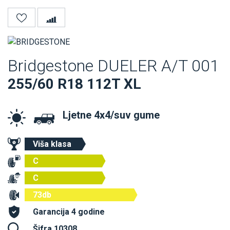
Bridgestone DUELER A/T 001
255/60 R18 112T XL
Ljetne 4x4/suv gume
Viša klasa
C
C
73db
Garancija 4 godine
Šifra 10308