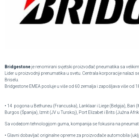
Bridgestone
je renomirani svjetski proizvođač pneumatika sa veliki
Lider u proizvodnji prenumatika u svetu. Centrala korporacije nalazi s
Briselu.
Bridgestone EMEA posluje u više od 60 zemalja i zapošljava više od 1
• 14 pogona u Bethuneu (Francuska), Lanklaar i Liege (Belgija), Bari (I
Burgos (Španija), Izmit (JV u Turskoj), Port Elizabet i Brits (Južna Afrik
Sa vodećom tehnologijom guma, kompanija se fokusira na pneumati
• Glavni dobavljač originalne opreme za proizvođače automobila (ukl