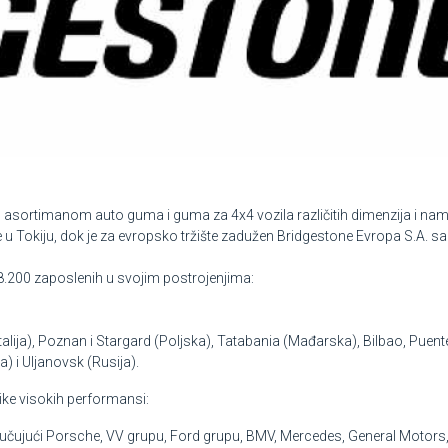
m asortimanom auto guma i guma za 4x4 vozila različitih dimenzija i nam
e u Tokiju, dok je za evropsko tržište zadužen Bridgestone Evropa S.A. sa
8.200 zaposlenih u svojim postrojenjima:
talija), Poznan i Stargard (Poljska), Tatabania (Mađarska), Bilbao, Puent
a) i Uljanovsk (Rusija).
ke visokih performansi:
jučujući Porsche, VV grupu, Ford grupu, BMV, Mercedes, General Motors