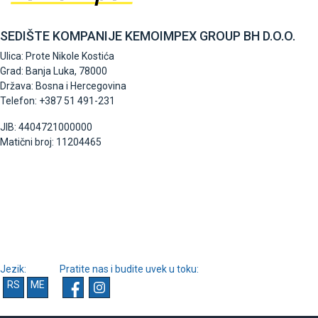
SEDIŠTE KOMPANIJE KEMOIMPEX GROUP BH D.O.O.
Ulica: Prote Nikole Kostića
Grad: Banja Luka, 78000
Država: Bosna i Hercegovina
Telefon: +387 51 491-231
JIB: 4404721000000
Matični broj: 11204465
Jezik:
Pratite nas i budite uvek u toku:
RS
ME