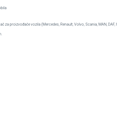
obila
jač za proizvođače vozila (Mercedes, Renault, Volvo, Scania, MAN, DAF, Iv
n.