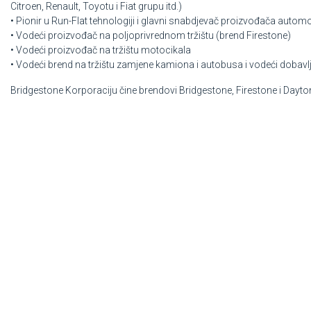
Citroen, Renault, Toyotu i Fiat grupu itd.)
• Pionir u Run-Flat tehnologiji i glavni snabdjevač proizvođača autom
• Vodeći proizvođač na poljoprivrednom tržištu (brend Firestone)
• Vodeći proizvođač na tržištu motocikala
• Vodeći brend na tržištu zamjene kamiona i autobusa i vodeći dobavl
Bridgestone Korporaciju čine brendovi Bridgestone, Firestone i Dayto