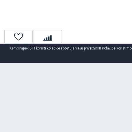
KemoImpex BiH koristi kolačiće i poštuje vašu privatnost! Kolačiće koristimo
Naslovna
4x4 / Suv
Ljetne 4x4/suv gume
GOODYEAR
ljetne
O BRENDU
GOODYEAR
Od prve gume za bicikle u 1898. godini Goodyear je dospeo do najv
svetu; taj naziv je dobio 1916. godine kad je usvojio slogan "Na guma
nego na bilo kojim drugim". Najveće gumarsko preduzeće je stvarno 