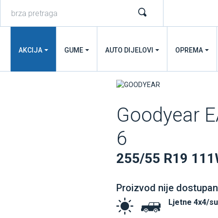
AKCIJA
GUME
AUTO DIJELOVI
OPREMA
Goodyear 
6
255/55 R19 11
Proizvod nije dostupan
Ljetne 4x4/s