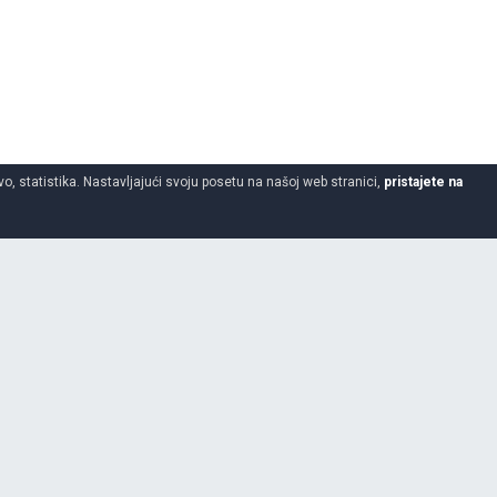
o, statistika. Nastavljajući svoju posetu na našoj web stranici,
pristajete na
255
55