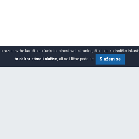
 u razne svrhe kao što su funkcionalnost web stranice, što bolje korisničko iskustv
Slažem se
to da koristimo kolačiće
, ali ne i lične podatke.
 gume za 4x4 suv
SPECIFIKACIJA
ŠIRINA
ećeg gumarskog preduzeća na
ma Goodyear vozi se više ljudi
postao 1926. godine. Ove
VISINA