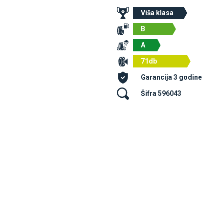
Viša klasa
B
A
71db
Garancija 3 godine
Šifra 596043