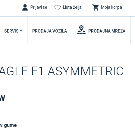
Prijavi se
Lista želja
Moja korpa
SERVIS
PRODAJA VOZILA
PRODAJNA MREŽA
EAGLE F1 ASYMMETRIC
1W
uv gume