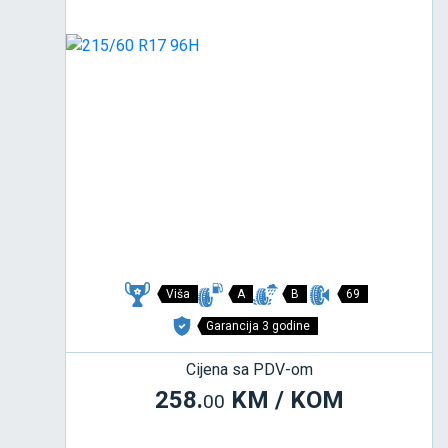
Viša
A
B
69
Garancija 3 godine
Cijena sa PDV-om
258.
KM / KOM
00