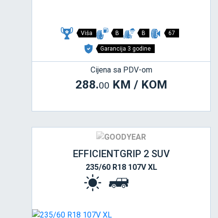
Viša
B
B
67
Garancija 3 godine
Cijena sa PDV-om
288.
KM / KOM
00
EFFICIENTGRIP 2 SUV
235/60 R18 107V XL