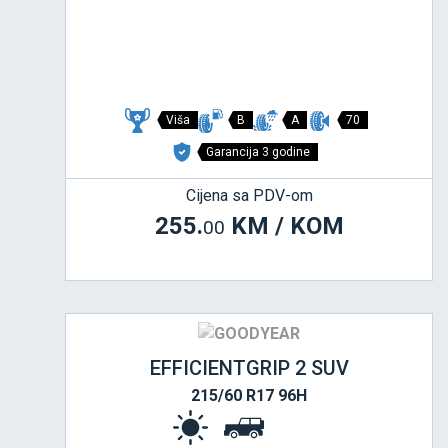
Viša
B
A
70
Garancija 3 godine
Cijena sa PDV-om
255.
KM / KOM
00
EFFICIENTGRIP 2 SUV
215/60 R17 96H