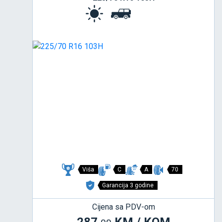
Viša
C
A
70
Garancija 3 godine
Cijena sa PDV-om