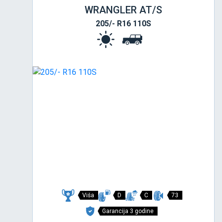
WRANGLER AT/S
205/- R16 110S
Viša
D
C
73
Garancija 3 godine