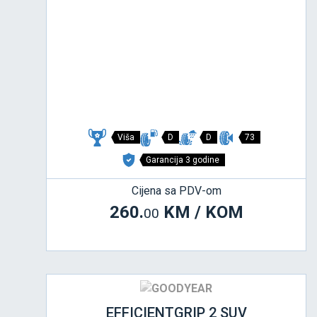
Viša
D
D
73
Garancija 3 godine
Cijena sa PDV-om
260.
KM / KOM
00
EFFICIENTGRIP 2 SUV