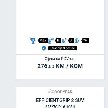
Viša
B
A
70
Garancija 3 godine
Cijena sa PDV-om
276.
KM / KOM
00
EFFICIENTGRIP 2 SUV
225/70 R16 103H