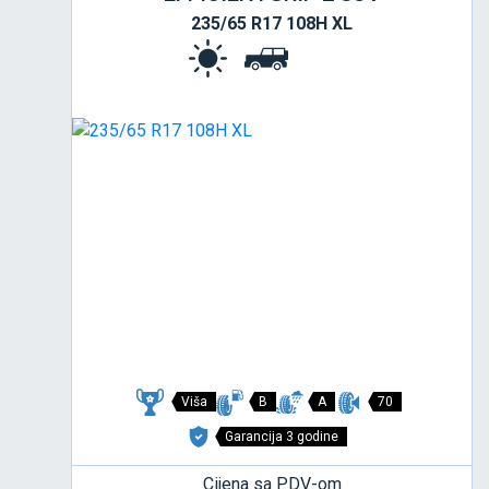
235/65 R17 108H XL
Viša
B
A
70
Garancija 3 godine
Cijena sa PDV-om