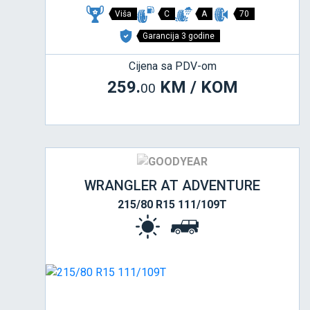
Viša
C
A
70
Garancija 3 godine
Cijena sa PDV-om
259.
KM / KOM
00
WRANGLER AT ADVENTURE
215/80 R15 111/109T