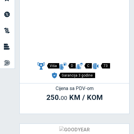
Viša
D
C
73
Garancija 3 godine
Cijena sa PDV-om
250.
KM / KOM
00