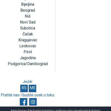
Bijeljina
Beograd
Niš
Novi Sad
Subotica
Čačak
Kragujevac
Leskovac
Pirot
Jagodina
Podgorica/Danilovgrad
Jezik:
RS
ME
Pratite nas i budite uvek u toku:
KemoImpex BiH koristi kolačiće i poštuje vašu privatnost! Kolačiće