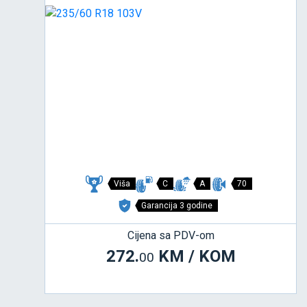
Viša
C
A
70
Garancija 3 godine
Cijena sa PDV-om
272.
KM / KOM
00