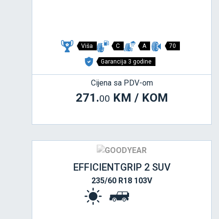
Viša
C
A
70
Garancija 3 godine
Cijena sa PDV-om
271.
KM / KOM
00
EFFICIENTGRIP 2 SUV
235/60 R18 103V