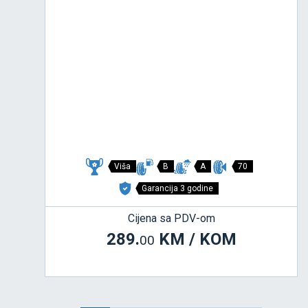
Viša
B
A
70
Garancija 3 godine
Cijena sa PDV-om
289.
KM / KOM
00