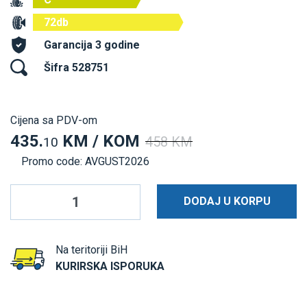
72db
Garancija 3 godine
Šifra 528751
Cijena sa PDV-om
435.
KM / KOM
458 KM
10
Promo code: AVGUST2026
DODAJ U KORPU
Na teritoriji BiH
KURIRSKA ISPORUKA