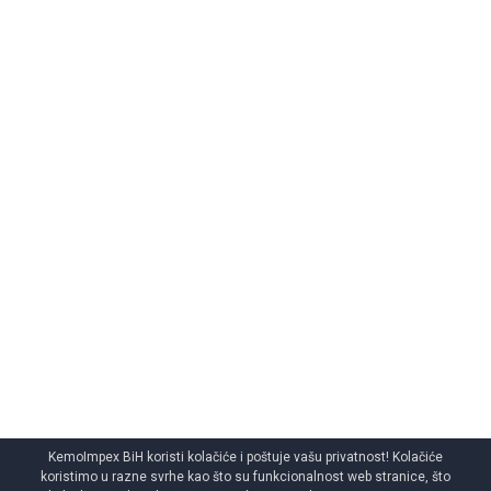
KemoImpex BiH koristi kolačiće i poštuje vašu privatnost! Kolačiće
koristimo u razne svrhe kao što su funkcionalnost web stranice, što