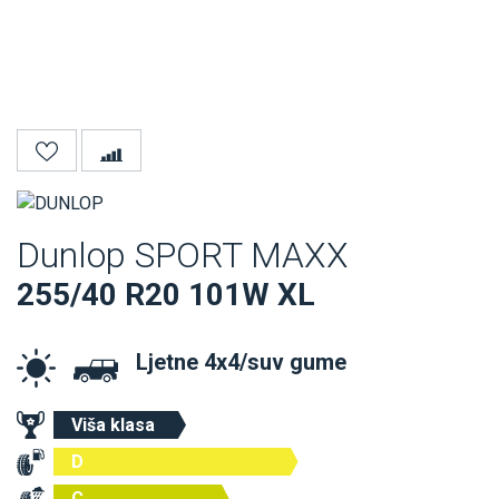
Dunlop SPORT MAXX
255/40 R20 101W XL
Ljetne 4x4/suv gume
Viša klasa
D
C