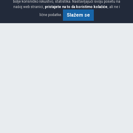
bolje korisničko iskustvo, statistika. Nastavljajući svoju posetu na
našoj web stranici,
pristajete na to da koristimo kolačiće
, ali ne i
Slažem se
lične podatke.