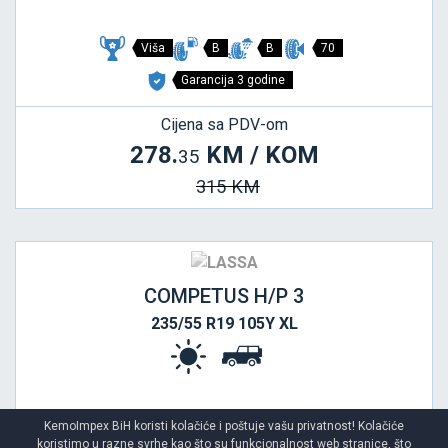
Viša
B
B
70
Garancija 3 godine
Cijena sa PDV-om
278.
KM / KOM
35
315 KM
COMPETUS H/P 3
235/55 R19 105Y XL
KemoImpex BiH koristi kolačiće i poštuje vašu privatnost! Kolačiće
koristimo u razne svrhe kao što su funkcionalnost web stranice, što