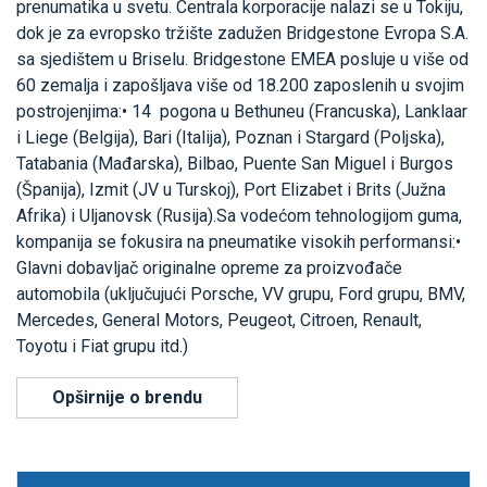
prenumatika u svetu. Centrala korporacije nalazi se u Tokiju,
dok je za evropsko tržište zadužen Bridgestone Evropa S.A.
sa sjedištem u Briselu. Bridgestone EMEA posluje u više od
60 zemalja i zapošljava više od 18.200 zaposlenih u svojim
postrojenjima:• 14 pogona u Bethuneu (Francuska), Lanklaar
i Liege (Belgija), Bari (Italija), Poznan i Stargard (Poljska),
Tatabania (Mađarska), Bilbao, Puente San Miguel i Burgos
(Španija), Izmit (JV u Turskoj), Port Elizabet i Brits (Južna
Afrika) i Uljanovsk (Rusija).Sa vodećom tehnologijom guma,
kompanija se fokusira na pneumatike visokih performansi:•
Glavni dobavljač originalne opreme za proizvođače
automobila (uključujući Porsche, VV grupu, Ford grupu, BMV,
Mercedes, General Motors, Peugeot, Citroen, Renault,
Toyotu i Fiat grupu itd.)
Opširnije o brendu