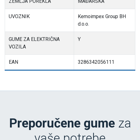
ZEMLJA POREKLA
MAĐARSKA
UVOZNIK
Kemoimpex Group BH
d.o.o.
GUME ZA ELEKTRIČNA
Y
VOZILA
EAN
3286342056111
Preporučene gume
za
vaše potrebe