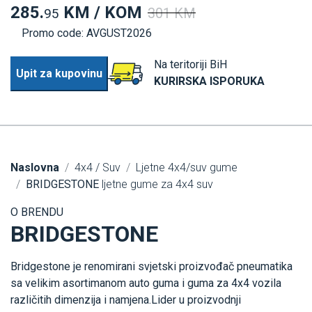
285.
KM / KOM
301 KM
95
Promo code: AVGUST2026
Na teritoriji BiH
Upit za kupovinu
KURIRSKA ISPORUKA
Naslovna
4x4 / Suv
Ljetne 4x4/suv gume
BRIDGESTONE
ljetne gume za 4x4 suv
O BRENDU
BRIDGESTONE
Bridgestone je renomirani svjetski proizvođač pneumatika
sa velikim asortimanom auto guma i guma za 4x4 vozila
različitih dimenzija i namjena.Lider u proizvodnji