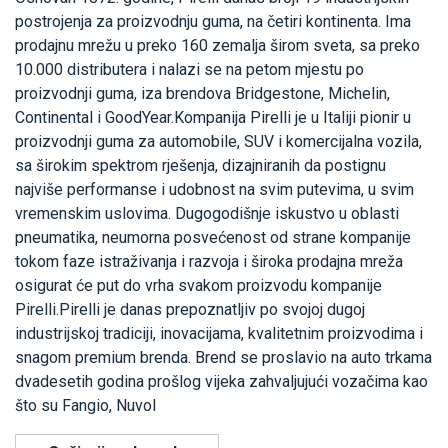
postrojenja za proizvodnju guma, na četiri kontinenta. Ima
prodajnu mrežu u preko 160 zemalja širom sveta, sa preko
10.000 distributera i nalazi se na petom mjestu po
proizvodnji guma, iza brendova Bridgestone, Michelin,
Continental i GoodYear.Kompanija Pirelli je u Italiji pionir u
proizvodnji guma za automobile, SUV i komercijalna vozila,
sa širokim spektrom rješenja, dizajniranih da postignu
najviše performanse i udobnost na svim putevima, u svim
vremenskim uslovima. Dugogodišnje iskustvo u oblasti
pneumatika, neumorna posvećenost od strane kompanije
tokom faze istraživanja i razvoja i široka prodajna mreža
osigurat će put do vrha svakom proizvodu kompanije
Pirelli.Pirelli je danas prepoznatljiv po svojoj dugoj
industrijskoj tradiciji, inovacijama, kvalitetnim proizvodima i
snagom premium brenda. Brend se proslavio na auto trkama
dvadesetih godina prošlog vijeka zahvaljujući vozačima kao
što su Fangio, Nuvol