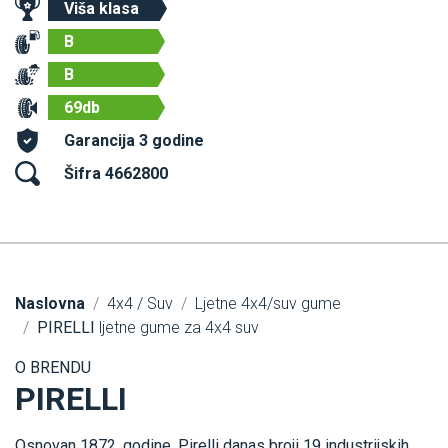
Viša klasa
B
B
69db
Garancija 3 godine
Šifra 4662800
Naslovna
4x4 / Suv
Ljetne 4x4/suv gume
PIRELLI
ljetne gume za 4x4 suv
O BRENDU
PIRELLI
Osnovan 1872. godine, Pirelli danas broji 19 industrijskih