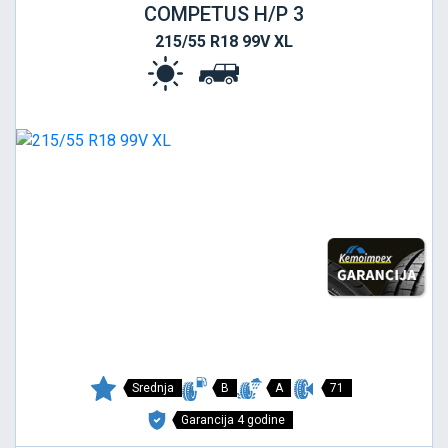
COMPETUS H/P 3
215/55 R18 99V XL
Srednja
B
A
71
Garancija 4 godine