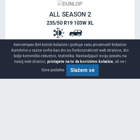
ALL SEASON 2
235/50 R19 103W XL
KemoImpex BiH koristi kolačiće i poštuje vašu privatnost! Kolačiće
koristimo u razne svrhe kao što su funkcionalnost web stranice, što
bolje korisničko iskustvo, statistika. Nastavljajući svoju posetu na
našoj web stranici,
pristajete na to da koristimo kolačiće
, ali ne i
Slažem se
lične podatke.
Viša
C
C
71