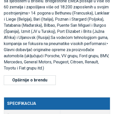
sa sjedištem u Briselu. Bridgestone EMEA posluje u više od
60 zemalja i zapošljava više od 18.200 zaposlenih u svojim
postrojenjima:• 14 pogona u Bethuneu (Francuska), Lanklaar
i Liege (Belgija), Bari (Italija), Poznan i Stargard (Poljska),
Tatabania (Mađarska), Bilbao, Puente San Miguel i Burgos
(Španija), Izmit (JV u Turskoj), Port Elizabet i Brits (Južna
Afrika) i Uljanovsk (Rusija).Sa vodećom tehnologijom guma,
kompanija se fokusira na pneumatike visokih performansi:•
Glavni dobavljač originalne opreme za proizvođače
automobila (uključujući Porsche, VV grupu, Ford grupu, BMV,
Mercedes, General Motors, Peugeot, Citroen, Renault,
Toyotu i Fiat grupu itd.)
Opširnije o brendu
SPECIFIKACIJA