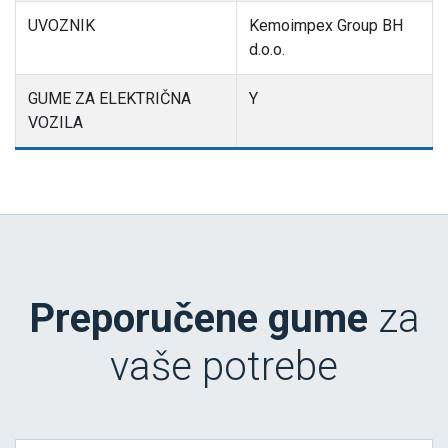
UVOZNIK
Kemoimpex Group BH
d.o.o.
GUME ZA ELEKTRIČNA
Y
VOZILA
Preporučene gume
za
vaše potrebe