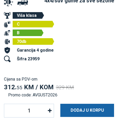
4x4/suv gume za sve sezone
Viša klasa
C
B
70db
Garancija 4 godine
Šifra 23959
Cijena sa PDV-om
312.
KM / KOM
329 KM
55
Promo code: AVGUST2026
DODAJ U KORPU