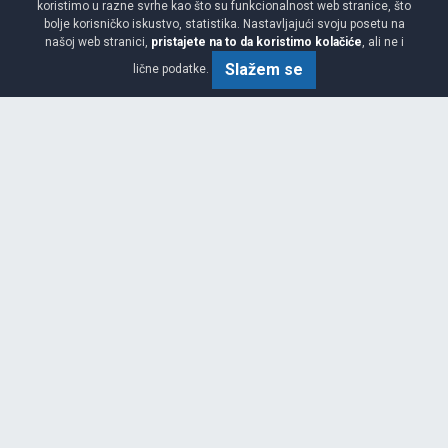
koristimo u razne svrhe kao što su funkcionalnost web stranice, što
bolje korisničko iskustvo, statistika. Nastavljajući svoju posetu na
našoj web stranici,
pristajete na to da koristimo kolačiće
, ali ne i
Slažem se
lične podatke.
Viša
Garancija 2 godine
Cijena sa PDV-om
19.
KM / KOM
00
Na teritoriji cele Bosne i