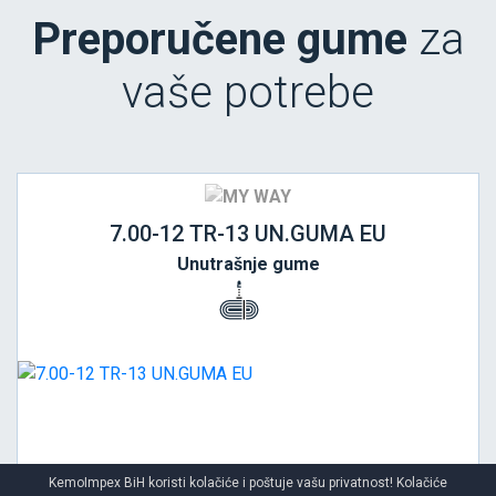
Preporučene gume
za
vaše potrebe
7.00-12 TR-13 UN.GUMA EU
Unutrašnje gume
KemoImpex BiH koristi kolačiće i poštuje vašu privatnost! Kolačiće