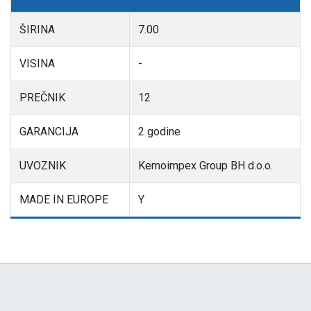
ŠIRINA
7.00
VISINA
-
PREČNIK
12
GARANCIJA
2 godine
UVOZNIK
Kemoimpex Group BH d.o.o.
MADE IN EUROPE
Y