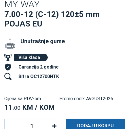
MY WAY
7.00-12 (C-12) 120±5 mm
POJAS EU
Unutrašnje gume
Viša klasa
Garancija 2 godine
Šifra OC12700NTK
Cijena sa PDV-om
Promo code: AVGUST2026
11.
KM / KOM
00
DODAJ U KORPU