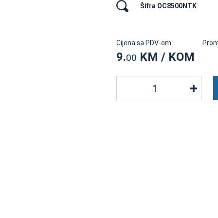
Šifra OC8500NTK
Cijena sa PDV-om
Prom
9.
KM / KOM
00