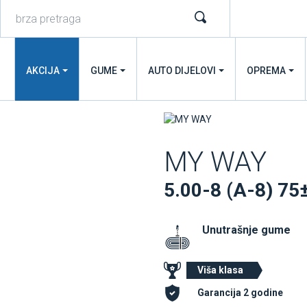
AKCIJA
GUME
AUTO DIJELOVI
OPREMA
MY WAY
5.00-8 (A-8) 7
Unutrašnje gume
Viša klasa
Garancija 2 godine