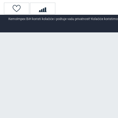
KemoImpex BiH koristi kolačiće i poštuje vašu privatnost! Kolačiće koristimo
Naslovna
Unutrašnje gume
O BRENDU
MY WAY
Opširnije o brendu