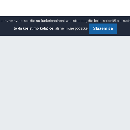
 u razne svrhe kao što su funkcionalnost web stranice, što bolje korisničko iskustv
Slažem se
to da koristimo kolačiće
, ali ne i lične podatke.
SPECIFIKACIJA
ŠIRINA
VISINA
PREČNIK
GARANCIJA