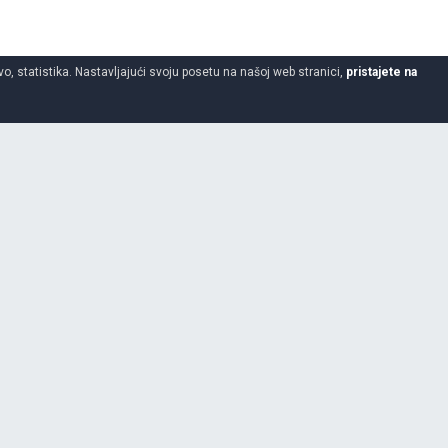
o, statistika. Nastavljajući svoju posetu na našoj web stranici,
pristajete na
5.00
-
8
2 godine