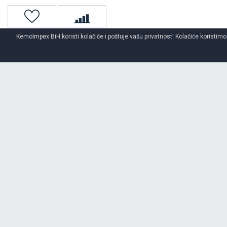
KemoImpex BiH koristi kolačiće i poštuje vašu privatnost! Kolačiće koristimo
Naslovna
Unutrašnje gume
O BRENDU
MY WAY
Opširnije o brendu