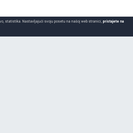
o, statistika. Nastavljajući svoju posetu na našoj web stranici,
pristajete na
3.00
-
4
2 godine