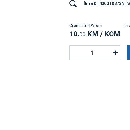
Šifra DT4300TR87SNT
Cijena sa PDV-om
Pr
10.
KM / KOM
00