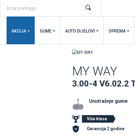
AKCIJA
GUME
AUTO DIJELOVI
OPREMA
MY WAY
3.00-4 V6.02.2
Unutrašnje gume
Viša klasa
Garancija 2 godine