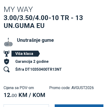
MY WAY
3.00/3.50/4.00-10 TR - 13
UN.GUMA EU
Unutrašnje gume
Viša klasa
Garancija 2 godine
Šifra DT10350400TR13NT
Cijena sa PDV-om
Promo code: AVGUST2026
12.
KM / KOM
00