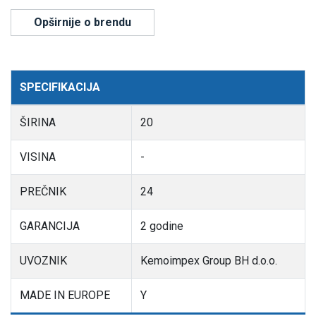
Opširnije o brendu
SPECIFIKACIJA
ŠIRINA
20
VISINA
-
PREČNIK
24
GARANCIJA
2 godine
UVOZNIK
Kemoimpex Group BH d.o.o.
MADE IN EUROPE
Y