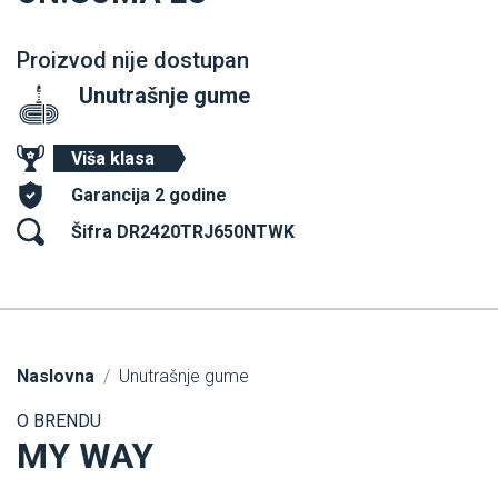
Proizvod nije dostupan
Unutrašnje gume
Viša klasa
Garancija 2 godine
Šifra DR2420TRJ650NTWK
Naslovna
Unutrašnje gume
O BRENDU
MY WAY