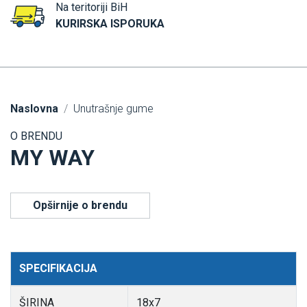
Na teritoriji BiH
KURIRSKA ISPORUKA
Naslovna
Unutrašnje gume
O BRENDU
MY WAY
Opširnije o brendu
SPECIFIKACIJA
ŠIRINA
18x7