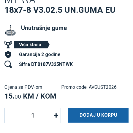
18x7-8 V3.02.5 UN.GUMA EU
Unutrašnje gume
Viša klasa
Garancija 2 godine
Šifra DT8187V325NTWK
Cijena sa PDV-om
Promo code: AVGUST2026
15.
KM / KOM
00
DODAJ U KORPU