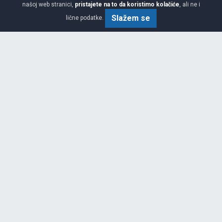
našoj web stranici,
pristajete na to da koristimo kolačiće
, ali ne i
Slažem se
lične podatke.
Viša
Garancija 2 godine
Cijena sa PDV-om
9.
KM / KOM
00
Na teritoriji cele Bosne i
Hercegovine
POUZDANA ISPORUKA