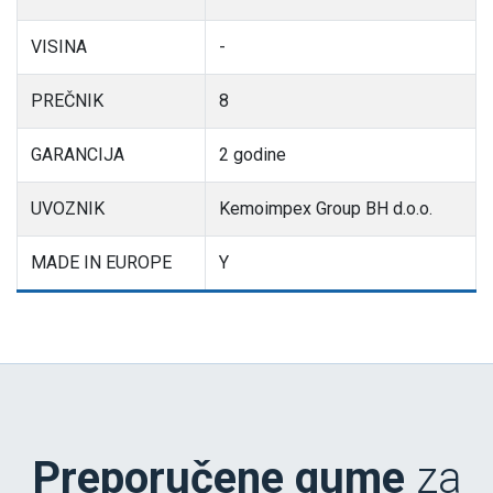
VISINA
-
PREČNIK
8
GARANCIJA
2 godine
UVOZNIK
Kemoimpex Group BH d.o.o.
MADE IN EUROPE
Y
Preporučene gume
za