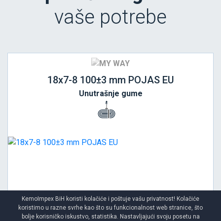
vaše potrebe
18x7-8 100±3 mm POJAS EU
Unutrašnje gume
KemoImpex BiH koristi kolačiće i poštuje vašu privatnost! Kolačiće
koristimo u razne svrhe kao što su funkcionalnost web stranice, što
bolje korisničko iskustvo, statistika. Nastavljajući svoju posetu na