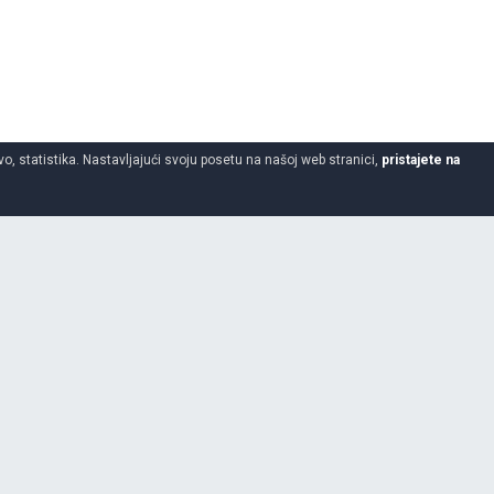
o, statistika. Nastavljajući svoju posetu na našoj web stranici,
pristajete na
18
-