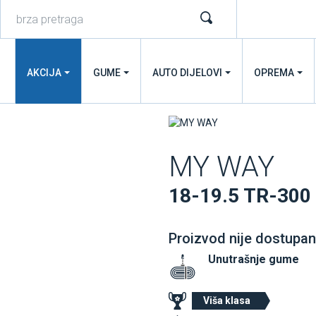
AKCIJA
GUME
AUTO DIJELOVI
OPREMA
MY WAY
18-19.5 TR-30
Proizvod nije dostupan
Unutrašnje gume
Viša klasa