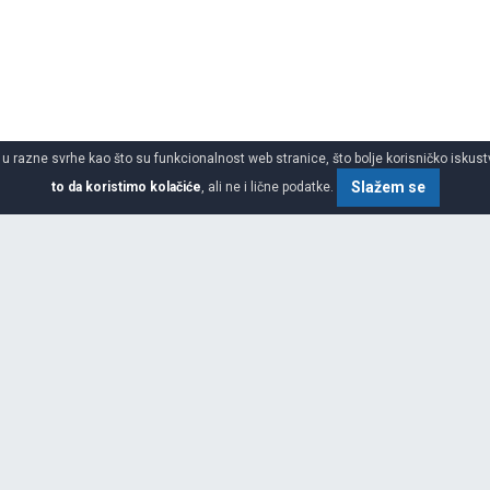
 u razne svrhe kao što su funkcionalnost web stranice, što bolje korisničko iskustv
Slažem se
to da koristimo kolačiće
, ali ne i lične podatke.
SPECIFIKACIJA
ŠIRINA
VISINA