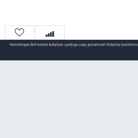
KemoImpex BiH koristi kolačiće i poštuje vašu privatnost! Kolačiće koristimo
Naslovna
Unutrašnje gume
O BRENDU
MY WAY
Opširnije o brendu