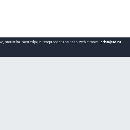
o, statistika. Nastavljajući svoju posetu na našoj web stranici,
pristajete na
18.0
70