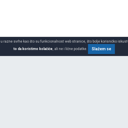
 u razne svrhe kao što su funkcionalnost web stranice, što bolje korisničko iskustv
Slažem se
to da koristimo kolačiće
, ali ne i lične podatke.
SPECIFIKACIJA
ŠIRINA
VISINA