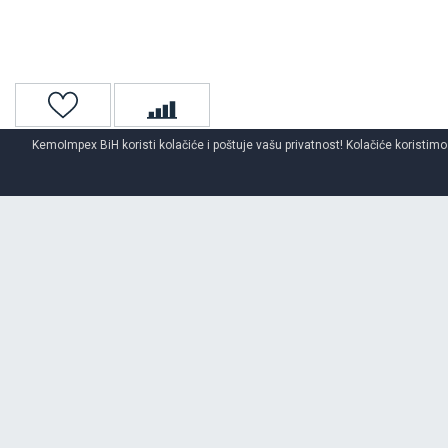
KemoImpex BiH koristi kolačiće i poštuje vašu privatnost! Kolačiće koristimo
Naslovna
Unutrašnje gume
O BRENDU
MY WAY
Opširnije o brendu