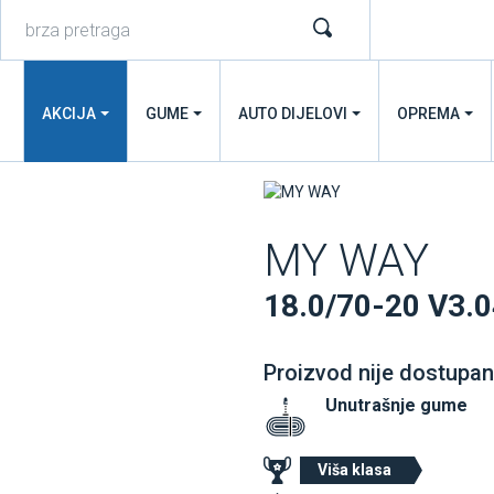
AKCIJA
GUME
AUTO DIJELOVI
OPREMA
MY WAY
18.0/70-20 V3.
Proizvod nije dostupan
Unutrašnje gume
Viša klasa