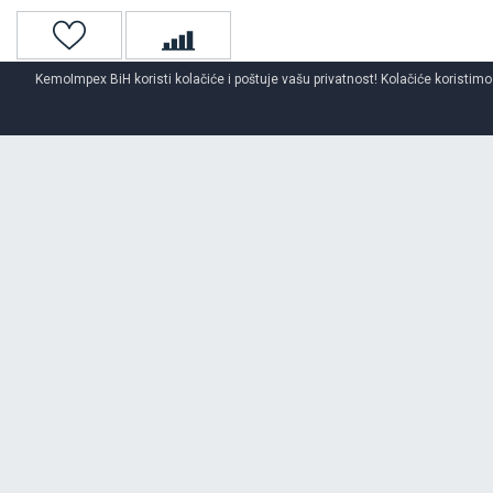
KemoImpex BiH koristi kolačiće i poštuje vašu privatnost! Kolačiće koristimo
Naslovna
Unutrašnje gume
O BRENDU
MY WAY
Opširnije o brendu