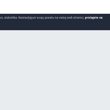
o, statistika. Nastavljajući svoju posetu na našoj web stranici,
pristajete na
17.50
-
25
2 godine