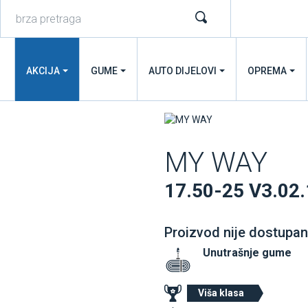
AKCIJA
GUME
AUTO DIJELOVI
OPREMA
MY WAY
17.50-25 V3.02
Proizvod nije dostupan
Unutrašnje gume
Viša klasa