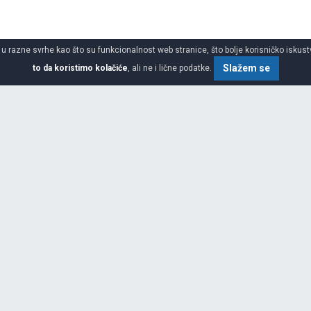
 u razne svrhe kao što su funkcionalnost web stranice, što bolje korisničko iskustv
Slažem se
to da koristimo kolačiće
, ali ne i lične podatke.
SPECIFIKACIJA
ŠIRINA
VISINA
PREČNIK
GARANCIJA