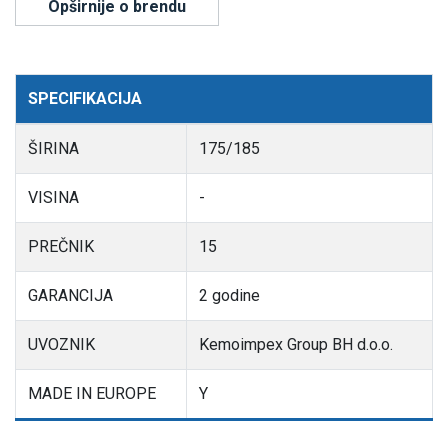
Opširnije o brendu
SPECIFIKACIJA
ŠIRINA
175/185
VISINA
-
PREČNIK
15
GARANCIJA
2 godine
UVOZNIK
Kemoimpex Group BH d.o.o.
MADE IN EUROPE
Y