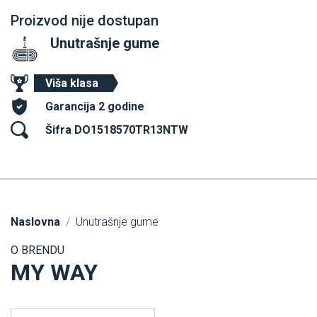
Proizvod nije dostupan
Unutrašnje gume
Viša klasa
Garancija 2 godine
Šifra DO1518570TR13NTW
Naslovna
Unutrašnje gume
O BRENDU
MY WAY