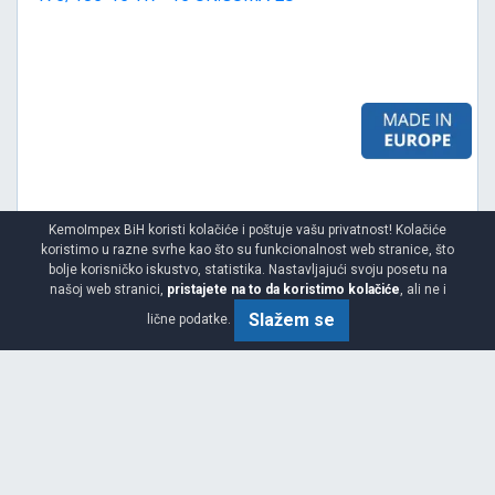
KemoImpex BiH koristi kolačiće i poštuje vašu privatnost! Kolačiće
koristimo u razne svrhe kao što su funkcionalnost web stranice, što
Viša
bolje korisničko iskustvo, statistika. Nastavljajući svoju posetu na
našoj web stranici,
pristajete na to da koristimo kolačiće
, ali ne i
Garancija 2 godine
Slažem se
lične podatke.
Cijena sa PDV-om
17.
KM / KOM
00