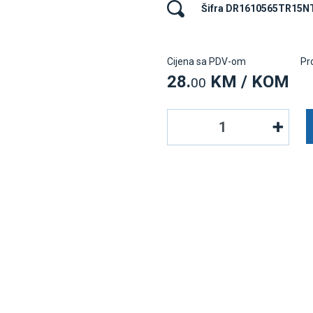
Šifra DR1610565TR15
Cijena sa PDV-om
Pr
28.
KM / KOM
00