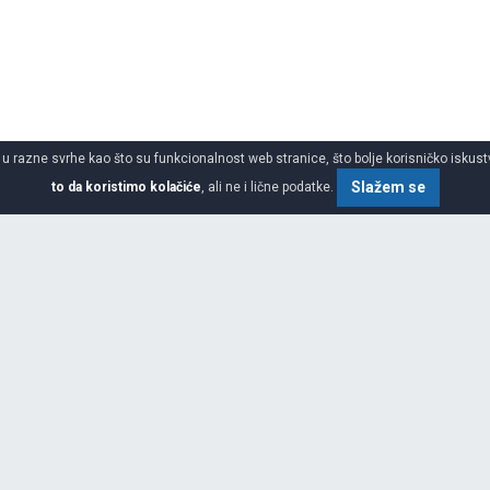
 u razne svrhe kao što su funkcionalnost web stranice, što bolje korisničko iskustv
Slažem se
to da koristimo kolačiće
, ali ne i lične podatke.
SPECIFIKACIJA
ŠIRINA
VISINA