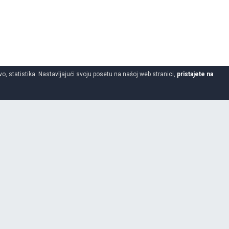
o, statistika. Nastavljajući svoju posetu na našoj web stranici,
pristajete na
10.5
65