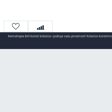
KemoImpex BiH koristi kolačiće i poštuje vašu privatnost! Kolačiće koristimo
Naslovna
Unutrašnje gume
O BRENDU
MY WAY
Opširnije o brendu