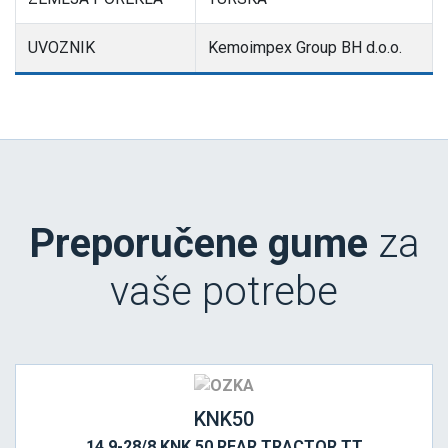
UVOZNIK
Kemoimpex Group BH d.o.o.
Preporučene gume
za
vaše potrebe
KNK50
14.9-28/8 KNK 50 REAR TRACTOR TT