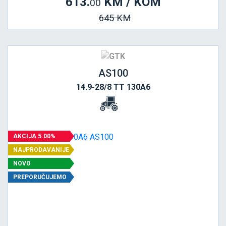
613.
KM / KOM
00
645 KM
AS100
14.9-28/8 TT 130A6
AKCIJA 5.00%
NAJPRODAVANIJE
NOVO
PREPORUČUJEMO