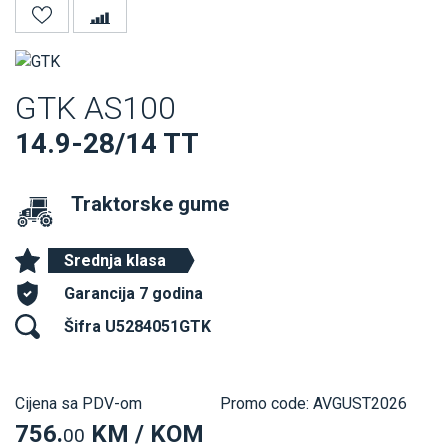
GTK AS100
14.9-28/14 TT
Traktorske gume
Srednja klasa
Garancija 7 godina
Šifra U5284051GTK
Cijena sa PDV-om
Promo code: AVGUST2026
756.
KM / KOM
00