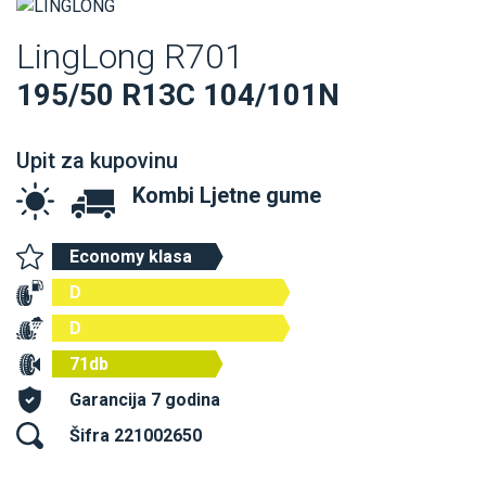
LingLong R701
195/50 R13C 104/101N
Upit za kupovinu
Kombi Ljetne gume
Economy klasa
D
D
71db
Garancija 7 godina
Šifra 221002650