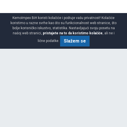
KemoImpex BiH koristi kolačiće i poštuje vašu privatnost! Kolačiće
koristimo u razne svrhe kao što su funkcionalnost web stranice, što
bolje korisničko iskustvo, statistika. Nastavljajući svoju posetu na
našoj web stranici,
pristajete na to da koristimo kolačiće
, ali ne i
Slažem se
lične podatke.