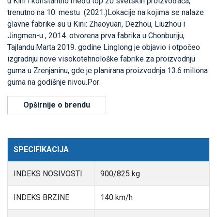
u Kini i konstantno među top 20 svetskih proizvođača,
trenutno na 10. mestu (2021.)Lokacije na kojima se nalaze
glavne fabrike su u Kini: Zhaoyuan, Dezhou, Liuzhou i
Jingmen-u , 2014. otvorena prva fabrika u Chonburiju,
Tajlandu.Marta 2019. godine Linglong je objavio i otpočeo
izgradnju nove visokotehnološke fabrike za proizvodnju
guma u Zrenjaninu, gde je planirana proizvodnja 13.6 miliona
guma na godišnje nivou.Por
Opširnije o brendu
SPECIFIKACIJA
INDEKS NOSIVOSTI
900/825 kg
INDEKS BRZINE
140 km/h