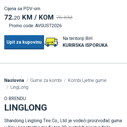
Cijena sa PDV-om
72.
KM / KOM
76 KM
20
Promo code: AVGUST2026
Na teritoriji BiH
Upit za kupovinu
KURIRSKA ISPORUKA
Naslovna
Gume za kombi
Kombi Ljetne gume
LingLong
O BRENDU
LINGLONG
Shandong Linglong Tire Co., Ltd. je vodeći proizvođač guma