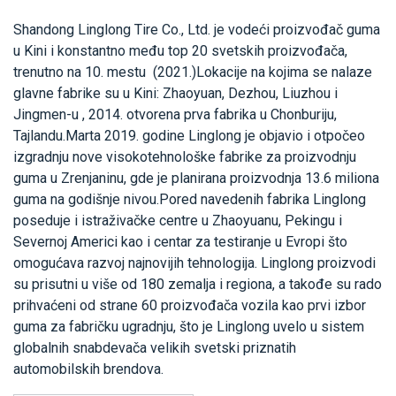
Shandong Linglong Tire Co., Ltd. je vodeći proizvođač guma
u Kini i konstantno među top 20 svetskih proizvođača,
trenutno na 10. mestu (2021.)Lokacije na kojima se nalaze
glavne fabrike su u Kini: Zhaoyuan, Dezhou, Liuzhou i
Jingmen-u , 2014. otvorena prva fabrika u Chonburiju,
Tajlandu.Marta 2019. godine Linglong je objavio i otpočeo
izgradnju nove visokotehnološke fabrike za proizvodnju
guma u Zrenjaninu, gde je planirana proizvodnja 13.6 miliona
guma na godišnje nivou.Pored navedenih fabrika Linglong
poseduje i istraživačke centre u Zhaoyuanu, Pekingu i
Severnoj Americi kao i centar za testiranje u Evropi što
omogućava razvoj najnovijih tehnologija. Linglong proizvodi
su prisutni u više od 180 zemalja i regiona, a takođe su rado
prihvaćeni od strane 60 proizvođača vozila kao prvi izbor
guma za fabričku ugradnju, što je Linglong uvelo u sistem
globalnih snabdevača velikih svetski priznatih
automobilskih brendova.