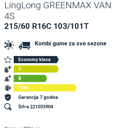
LingLong GREENMAX VAN
4S
215/60 R16C 103/101T
Kombi gume za sve sezone
Economy klasa
C
B
73db
Garancija 7 godina
Šifra 221033904