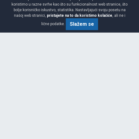
GARANCIJA
7 godina
koristimo u razne svrhe kao što su funkcionalnost web stranice, što
bolje korisničko iskustvo, statistika. Nastavljajući svoju posetu na
našoj web stranici,
pristajete na to da koristimo kolačiće
, ali ne i
DEZENI
GREENMAX VAN 4S
Slažem se
lične podatke.
3PMSF OZNAKA
Da
ZEMLJA POREKLA
SRBIJA
UVOZNIK
Kemoimpex Group BH d.o.o.
MADE IN EUROPE
Y
Na teritoriji cele Bosne i