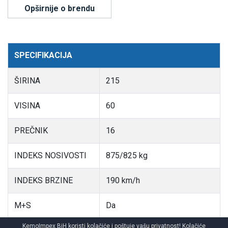
Opširnije o brendu
SPECIFIKACIJA
ŠIRINA
215
VISINA
60
PREČNIK
16
INDEKS NOSIVOSTI
875/825 kg
INDEKS BRZINE
190 km/h
M+S
Da
KemoImpex BiH koristi kolačiće i poštuje vašu privatnost! Kolačiće