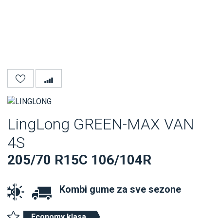
LingLong GREEN-MAX VAN
4S
205/70 R15C 106/104R
Kombi gume za sve sezone
Economy klasa