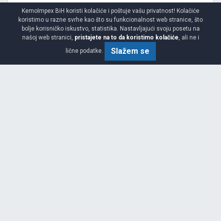
KemoImpex BiH koristi kolačiće i poštuje vašu privatnost! Kolačiće
koristimo u razne svrhe kao što su funkcionalnost web stranice, što
bolje korisničko iskustvo, statistika. Nastavljajući svoju posetu na
našoj web stranici,
pristajete na to da koristimo kolačiće
, ali ne i
Slažem se
lične podatke.
Viša
C
C
73
Garancija 3 godine
Cijena sa PDV-om
314.
KM / KOM
00