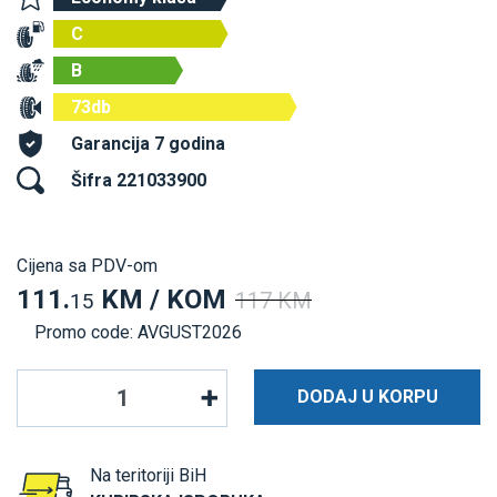
C
B
73db
Garancija 7 godina
Šifra 221033900
Cijena sa PDV-om
111.
KM / KOM
117 KM
15
Promo code: AVGUST2026
DODAJ U KORPU
Na teritoriji BiH