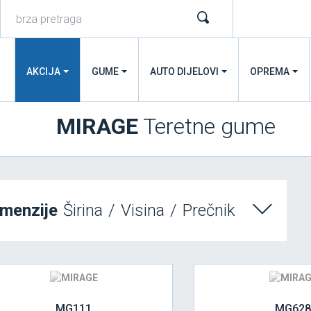
AKCIJA
GUME
AUTO DIJELOVI
OPREMA
MIRAGE
Teretne gume
imenzije
Širina
/
Visina
/
Prečnik
MG111
MG628