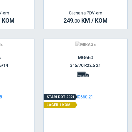
DV-om
Cijena sa PDV-om
/ KOM
249.
KM / KOM
00
8
MG660
5/14
315/70 R22.5 21
STARI DOT 2021
LAGER 1 KOM