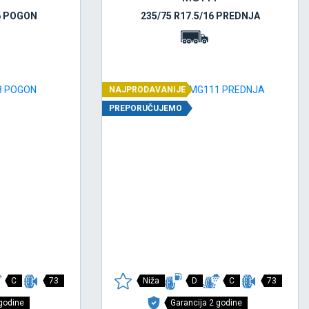
16 POGON
235/75 R17.5/16 PREDNJA
NAJPRODAVANIJE
PREPORUČUJEMO
C
73
Niža
D
C
73
 godine
Garancija 2 godine