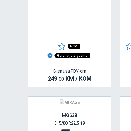
Niža
Garancija 2 godine
Cijena sa PDV-om
249.
KM / KOM
00
MG638
315/80 R22.5 19