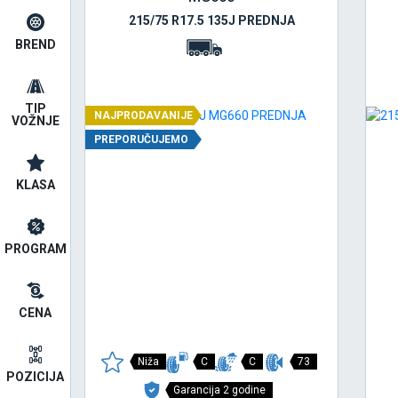
215/75 R17.5 135J PREDNJA
BREND
TIP
NAJPRODAVANIJE
VOŽNJE
PREPORUČUJEMO
KLASA
PROGRAM
CENA
Niža
C
C
73
POZICIJA
Garancija 2 godine