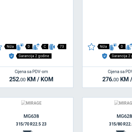
Niža
D
C
73
Niža
D
Garancija 2 godine
Garancija 2
Cijena sa PDV-om
Cijena sa P
252.
KM / KOM
276.
KM 
00
00
MG638
MG628
315/70 R22.5 23
315/80 R22.