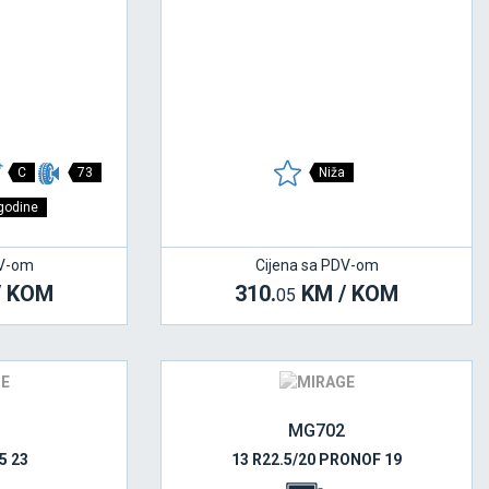
C
73
Niža
 godine
DV-om
Cijena sa PDV-om
/ KOM
310.
KM / KOM
05
MG702
5 23
13 R22.5/20 PRONOF 19