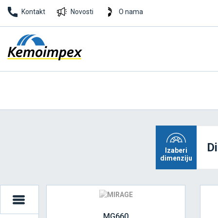
Kontakt
Novosti
O nama
D
Izaberi
dimenziju
MG660