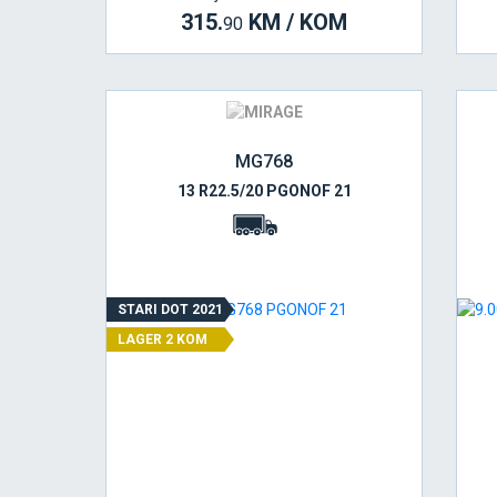
315.
KM / KOM
90
MG768
13 R22.5/20 PGONOF 21
STARI DOT 2021
LAGER 2 KOM