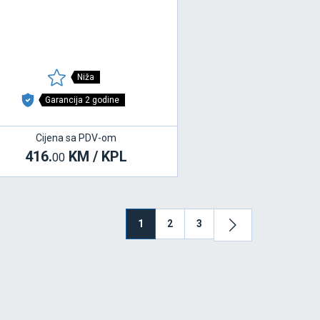
Niža
Garancija 2 godine
Cijena sa PDV-om
416.
KM / KPL
00
1
2
3