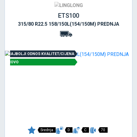
ETS100
315/80 R22.5 158/150L(154/150M) PREDNJA
NAJBOLJI ODNOS KVALITET/CIJENA
NOVO
Srednja
D
C
70