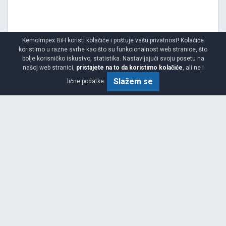
KemoImpex BiH koristi kolačiće i poštuje vašu privatnost! Kolačiće
koristimo u razne svrhe kao što su funkcionalnost web stranice, što
bolje korisničko iskustvo, statistika. Nastavljajući svoju posetu na
našoj web stranici,
pristajete na to da koristimo kolačiće
, ali ne i
Srednja
D
C
74
Slažem se
lične podatke.
Garancija 6 godina
Cijena sa PDV-om
510.
KM / KOM
00
KMA400
315/80 R22.5/22 158/150K ON/OFF PR PG