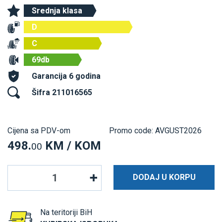
Srednja klasa
D
C
69db
Garancija 6 godina
Šifra 211016565
Cijena sa PDV-om
Promo code: AVGUST2026
498.
KM / KOM
00
DODAJ U KORPU
Na teritoriji BiH