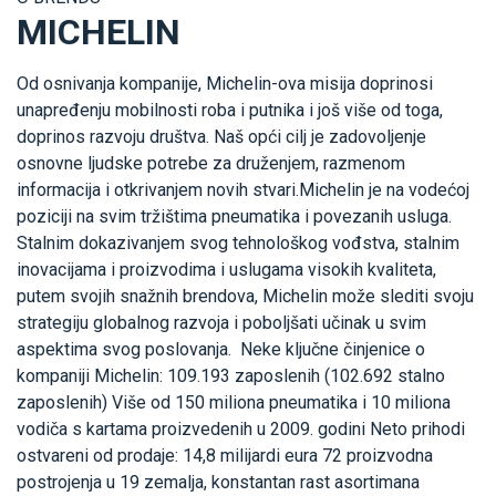
MICHELIN
Od osnivanja kompanije, Michelin-ova misija doprinosi
unapređenju mobilnosti roba i putnika i još više od toga,
doprinos razvoju društva. Naš opći cilj je zadovoljenje
osnovne ljudske potrebe za druženjem, razmenom
informacija i otkrivanjem novih stvari.Michelin je na vodećoj
poziciji na svim tržištima pneumatika i povezanih usluga.
Stalnim dokazivanjem svog tehnološkog vođstva, stalnim
inovacijama i proizvodima i uslugama visokih kvaliteta,
putem svojih snažnih brendova, Michelin može slediti svoju
strategiju globalnog razvoja i poboljšati učinak u svim
aspektima svog poslovanja. Neke ključne činjenice o
kompaniji Michelin: 109.193 zaposlenih (102.692 stalno
zaposlenih) Više od 150 miliona pneumatika i 10 miliona
vodiča s kartama proizvedenih u 2009. godini Neto prihodi
ostvareni od prodaje: 14,8 milijardi eura 72 proizvodna
postrojenja u 19 zemalja, konstantan rast asortimana