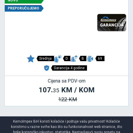
NOVO
PREPORUČUJEMO
Srednja
D
B
69
Garancija 4 godine
Cijena sa PDV-om
107.
KM / KOM
35
122 KM
KemoImpex BiH koristi kolačiće i poštuje vašu privatnost! Kolačiće
koristimo u razne svrhe kao što su funkcionalnost web stranice, što
SNOWAYS 4
bolje korisničko iskustvo, statistika. Nastavljajući svoju posetu na