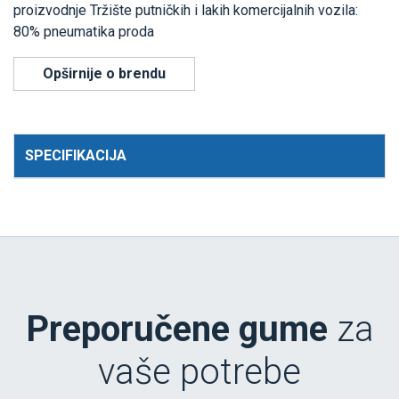
proizvodnje Tržište putničkih i lakih komercijalnih vozila:
80% pneumatika proda
Opširnije o brendu
SPECIFIKACIJA
Preporučene gume
za
vaše potrebe