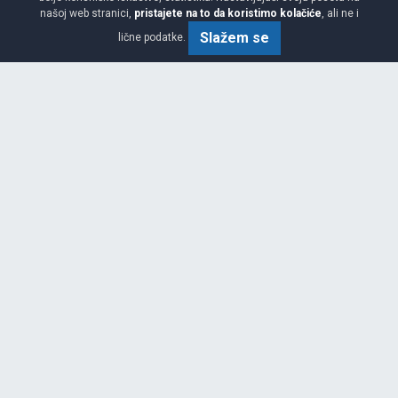
našoj web stranici,
pristajete na to da koristimo kolačiće
, ali ne i
225/45 R17 94V XL
Slažem se
lične podatke.
AKCIJA 5.00%
NOVO
PREPORUČUJEMO
Srednja
D
B
69
Garancija 4 godine
Cijena sa PDV-om