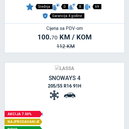
Srednja
D
B
69
Garancija 4 godine
Cijena sa PDV-om
100.
KM / KOM
70
112 KM
SNOWAYS 4
205/55 R16 91H
AKCIJA 7.00%
NAJPRODAVANIJE