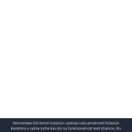
KemoImpex BiH koristi kolačiće i poštuje vašu privatnost! Kolačiće
koristimo u razne svrhe kao što su funkcionalnost web stranice, što