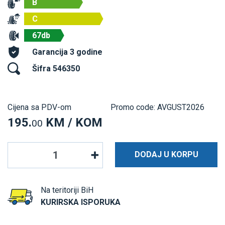
B
C
67db
Garancija 3 godine
Šifra 546350
Cijena sa PDV-om
Promo code: AVGUST2026
195.
KM / KOM
00
DODAJ U KORPU
Na teritoriji BiH
KURIRSKA ISPORUKA