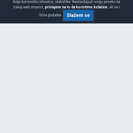
bolje korisničko iskustvo, statistika. Nastavljajući svoju posetu na
našoj web stranici,
pristajete na to da koristimo kolačiće
, ali ne i
Slažem se
lične podatke.