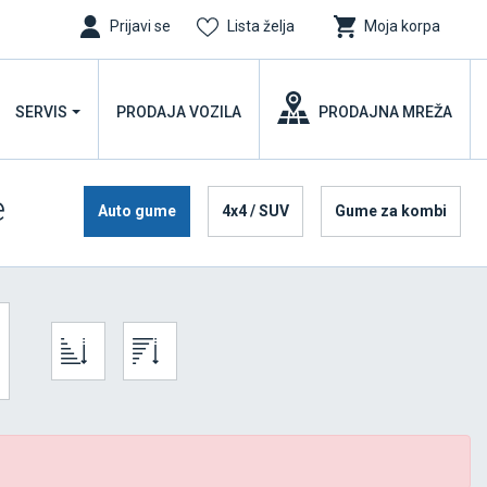
Prijavi se
Lista želja
Moja korpa
SERVIS
PRODAJA VOZILA
PRODAJNA MREŽA
e
Auto gume
4x4 / SUV
Gume za kombi