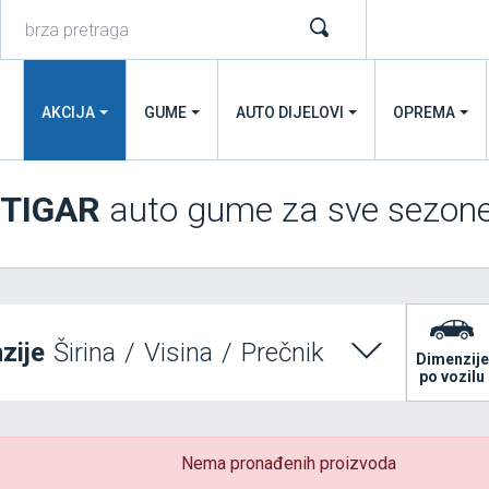
AKCIJA
GUME
AUTO DIJELOVI
OPREMA
TIGAR
auto gume za sve sezon
zije
Širina
/
Visina
/
Prečnik
Dimenzije
po vozilu
Nema pronađenih proizvoda