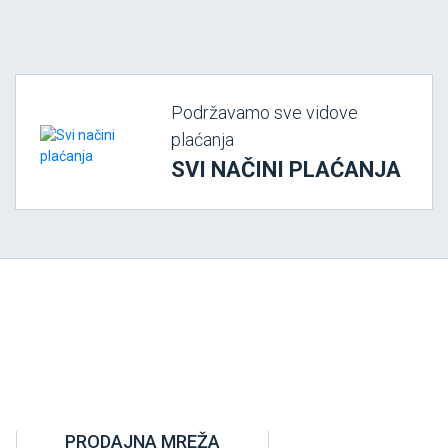
Podržavamo sve vidove
plaćanja
SVI NAČINI PLAĆANJA
PRODAJNA MREŽA