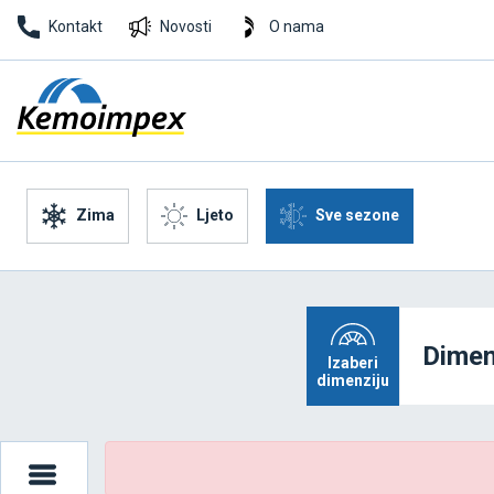
Kontakt
Novosti
O nama
Zima
Ljeto
Sve sezone
Dimen
Izaberi
dimenziju