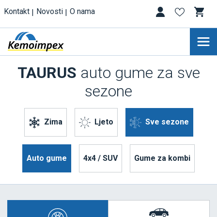
Kontakt
Novosti
O nama
TAURUS
auto gume za sve
sezone
Zima
Ljeto
Sve sezone
Auto gume
4x4 / SUV
Gume za kombi