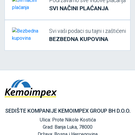
Podržavamo sve vidove plaćanja
SVI NAČINI PLAĆANJA
Svi vaši podaci su tajni i zaštićeni
BEZBEDNA KUPOVINA
SEDIŠTE KOMPANIJE KEMOIMPEX GROUP BH D.O.O.
Ulica: Prote Nikole Kostića
Grad: Banja Luka, 78000
Država: Bosna i Hercegovina