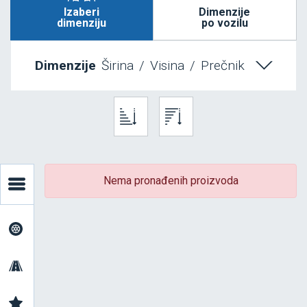
Izaberi
Dimenzije
dimenziju
po vozilu
Dimenzije
Širina
/
Visina
/
Prečnik
Nema pronađenih proizvoda