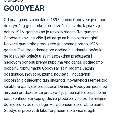
O BRENDU
GOODYEAR
Od prve gume za bicikle u 1898. godini Goodyear je dospeo
do najvećeg gumarskog preduzeća na svetu; taj naziv je
dobio 1916. godine kad je usvojio slogan "Na gumama
Goodyear vozi se više ljudi nego na bilo kojim drugim".
Najveće gumarsko preduzeće je stvarno postao 1926.
godine. Ove legendarne prve godine su utisnule pečat koji
se još uvijek osjeća u svim aspektima preduzeća i
njegovom odnosu prema kupcima.Ako danas pogledamo
globalnu robnu marku Goodyear sa hiljadama važnih
dostignuća, inovacija, izuma, noviteta i inovativnih
poboljšanja osjećamo duh snažnog, inovativnog i temeljitog
karaktera osnivača preduzeća. Danas je Goodyear jedno od
najvećih preduzeća za proizvodnju pneumatika prisutno na
šest kontinenata koje godišnje proda za više od 15 milijardi
dolara proizvoda i usluga. Pored pneumatika robne marke
Goodyear, proizvodi također pneumatike više drugih