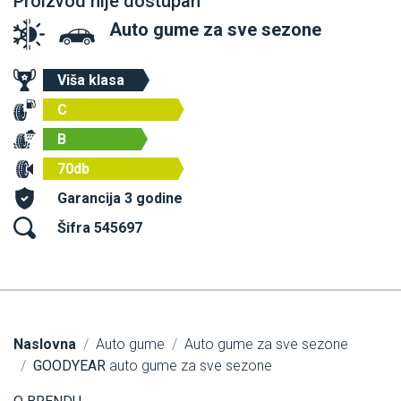
Proizvod nije dostupan
Auto gume za sve sezone
Viša klasa
C
B
70db
Garancija 3 godine
Šifra 545697
Naslovna
Auto gume
Auto gume za sve sezone
GOODYEAR
auto gume za sve sezone