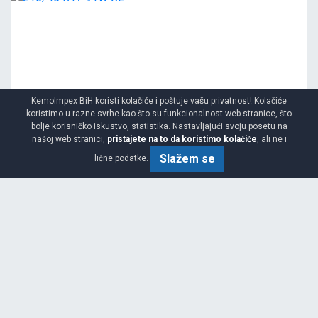
KemoImpex BiH koristi kolačiće i poštuje vašu privatnost! Kolačiće
koristimo u razne svrhe kao što su funkcionalnost web stranice, što
bolje korisničko iskustvo, statistika. Nastavljajući svoju posetu na
našoj web stranici,
pristajete na to da koristimo kolačiće
, ali ne i
Slažem se
lične podatke.
Viša
C
B
71
Garancija 3 godine
Cijena sa PDV-om
211.
KM / KOM
85
223 KM