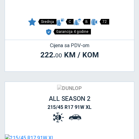
Srednja
C
B
72
Garancija 4 godine
Cijena sa PDV-om
222.
KM / KOM
00
ALL SEASON 2
215/45 R17 91W XL